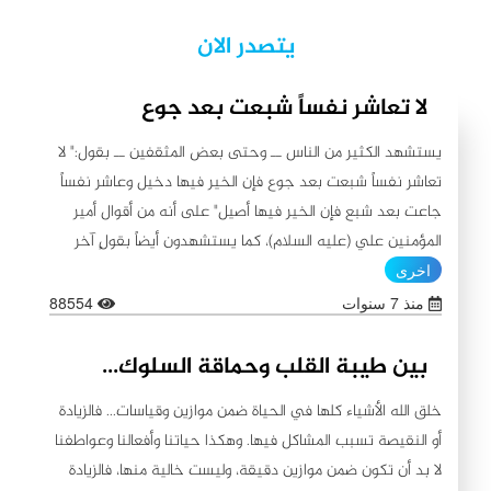
يتصدر الان
لا تعاشر نفساً شبعت بعد جوع
يستشهد الكثير من الناس ــ وحتى بعض المثقفين ــ بقول:" لا
تعاشر نفساً شبعت بعد جوع فإن الخير فيها دخيل وعاشر نفساً
جاعت بعد شبع فإن الخير فيها أصيل" على أنه من أقوال أمير
المؤمنين علي (عليه السلام)، كما يستشهدون أيضاً بقولٍ آخر
ينسبونه إليه (عليه السلام) لا يبعد عن الأول من حيث
اخرى
المعنى:"اطلبوا الخير من بطون شبعت ثم جاعت لأن الخير فيها
منذ 7 سنوات
88554
باق، ولا تطلبوا الخير من بطون جاعت ثم شبعت لأن الشح فيها
باق"، مُسقطين المعنى على بعض المصاديق التي لم ترُق
بين طيبة القلب وحماقة السلوك...
افعالها لهم، لاسيما أولئك الذين عاثوا بالأرض فساداً من الحكام
خلق الله الأشياء كلها في الحياة ضمن موازين وقياسات... فالزيادة
والمسؤولين الفاسدين والمتسترين عل الفساد. ونحن في الوقت
أو النقيصة تسبب المشاكل فيها. وهكذا حياتنا وأفعالنا وعواطفنا
الذي نستنكر فيه نشر الفساد والتستر عليه ومداهنة الفاسدين
لا بد أن تكون ضمن موازين دقيقة، وليست خالية منها، فالزيادة
نؤكد ونشدد على ضرورة تحرّي صدق الأقوال ومطابقتها للواقع