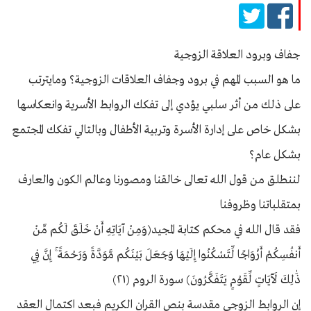
جفاف وبرود العلاقة الزوجية
ما هو السبب المهم في برود وجفاف العلاقات الزوجية؟ ومايترتب
على ذلك من أثر سلبي يؤدي إلى تفكك الروابط الأسرية وانعكاسها
بشكل خاص على إدارة الأسرة وتربية الأطفال وبالتالي تفكك المجتمع
بشكل عام؟
لننطلق من قول الله تعالى خالقنا ومصورنا وعالم الكون والعارف
بمتقلباتنا وظروفنا
فقد قال الله في محكم كتابة المجيد(وَمِنْ آيَاتِهِ أَنْ خَلَقَ لَكُم مِّنْ
أَنفُسِكُمْ أَزْوَاجًا لِّتَسْكُنُوا إِلَيْهَا وَجَعَلَ بَيْنَكُم مَّوَدَّةً وَرَحْمَةً ۚ إِنَّ فِي
ذَٰلِكَ لَآيَاتٍ لِّقَوْمٍ يَتَفَكَّرُونَ) سورة الروم (٢١)
إن الروابط الزوجي مقدسة بنص القران الكريم فبعد اكتمال العقد