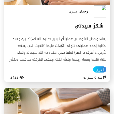
وجدان صبري
شكرًا سيدتي
بقلم: وجدان الشوهاني عطايا أم البنين (عليها السلام) كثيرة، وهذه
حكاية إحدى عطاياها: تتوالى الأزمات عليها، كالغيث الذي يسقي
الأرض. لا أعرف ما السر؟ لعلّها محل اعتناء من الله سبحانه وتعالى؛
لنقاء قلبها وصفاء روحها، ولعلّه ابتلاء وعقاب اقترفته بلا قصد. ولكنّي
استبعد ذلك، ليس لأني أعرفها، ولكن كلُّ مَن حولها يهفو إليها وكأنها
اخرى
كهفهم الحصين... حبٌ لا أعرف سره، فهذه تراها ملهمتها، واُخرى تراها
منذ 6 سنوات
2422
أمها، وثالثة تراها قائدة... أيُعقل أن يعاقبها الله بكثرة الأزمات؟! حاشاه
وهو الغفور الذي يعفو عن الكثير... فحتى لو عصت فليس عصيانها
بالكثير بل هو عصيان بلا قصد، يسارع قلبها النقي ليستغفر ربه عن
تلك المعصية غير المقصودة. كم فكرت في السبب الذي جعلها لا تقوى
على مواجهة الأزمات. ففي كل مرة تواجهها، لكن الأزمة الأخيرة وكأنها