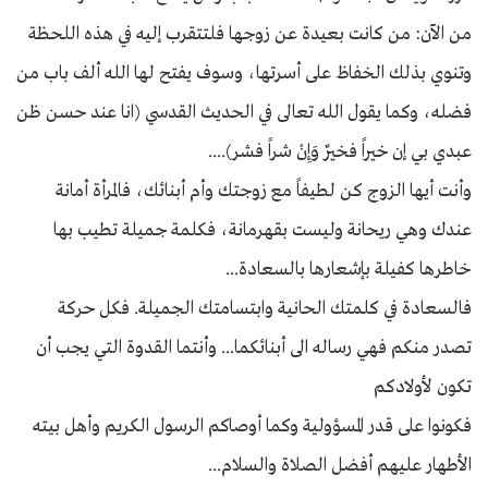
من الآن: من كانت بعيدة عن زوجها فلتتقرب إليه في هذه اللحظة
وتنوي بذلك الخفاظ على أسرتها، وسوف يفتح لها الله ألف باب من
فضله، وكما يقول الله تعالى في الحديث القدسي (انا عند حسن ظن
عبدي بي إن خيراً فخيرٌ وَإِنْ شراً فشر)....
وأنت أيها الزوج كن لطيفاً مع زوجتك وأم أبنائك، فالمرأة أمانة
عندك وهي ريحانة وليست بقهرمانة، فكلمة جميلة تطيب بها
خاطرها كفيلة بإشعارها بالسعادة...
فالسعادة في كلمتك الحانية وابتسامتك الجميلة. فكل حركة
تصدر منكم فهي رساله الى أبنائكما... وأنتما القدوة التي يجب أن
تكون لأولادكم
فكونوا على قدر المسؤولية وكما أوصاكم الرسول الكريم وأهل بيته
الأطهار عليهم أفضل الصلاة والسلام...