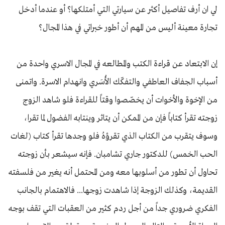
لي ان أرف تفاصيل أكثر عن سيارتي التي أمتلكها؟ أو عندما أدخل
تجارة معينة أليس من المهم أن أطور خبراتي في هذا المجال؟
إن الابتعاد عن قراءة الكتب والمطالعه في المجال الاسري واحدة من
أسباب الجفاف العاطفي والتفكّك الأُسَري وانهدام الاسرة. واتمنى
من الإخوة والأخوات أن يخصّصوا وقتاً للقراءة فلو شاهد الزوج
زوجته تقرأ كتاباً فإن من الممكن أن يتاثر وينتابه الفضول لما تقرا،
وسوف يتقرب من الكتاب الذي تقرؤهُ فلو وجدها تقرأ كتاب (لغات
الحب الخمس) للدكتور جاري تشامبان. فإنه سيشعر بأن زوجته
تحاول أن تطور من أسلوبها معه ومن المحتمل أنه يغير من فلسفته
القديمة، وكذلك الزوجة إذا شاهدت زوجها... فالاهتمام بالجانب
الفكري ضروري جداً من أجل ردم كثير من العقبات التي تقف بوجه