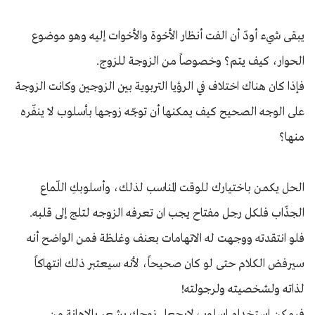
يبقى شيء أودّ أن الفت أنظار الأخوة والأخوات إليه وهو موضوع
الحوار، كيف يتم؟ وخصوصاً من الزوجة للزوج.
فإذا كان هناك اختلاف في الرؤيا التربوية بين الزوجين وكانت الزوجة
على الوجه الصحيح كيف يمكنها أن توجّه زوجها بأسلوب لا ينفّره
منها؟
الحل يكمن باختيارك للوقت المناسب لذلك، وأسلوبكِ اللّماع
الجذّاب فلكل رجل مفتاح يجب ان تعرفه الزوجه لتلج إلى قلبه.
فلو انتقدته ووجهت له الاتهامات بعنف وغلظة فمن الواضح أنه
سيرفض الكلام حتى لو كان صحيحاً، لأنه سيعتبر ذلك انتهاكاً
لذاته ولشخصيته ولرجولته!
فيمكن استخدام اسلوب لايجعل زوجك يشعر بالإهانة من