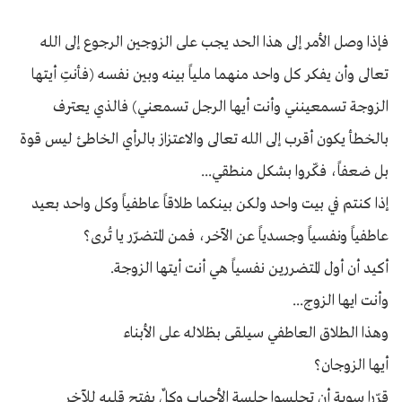
فإذا وصل الأمر إلى هذا الحد يجب على الزوجين الرجوع إلى الله
تعالى وأن يفكر كل واحد منهما ملياً بينه وبين نفسه (فأنتِ أيتها
الزوجة تسمعينني وأنت أيها الرجل تسمعني) فالذي يعترف
بالخطأ يكون أقرب إلى الله تعالى والاعتزاز بالرأي الخاطئ ليس قوة
بل ضعفاً، فكّروا بشكل منطقي...
إذا كنتم في بيت واحد ولكن بينكما طلاقاً عاطفياً وكل واحد بعيد
عاطفياً ونفسياً وجسدياً عن الآخر، فمن المتضرّر يا تُرى؟
أكيد أن أول المتضررين نفسياً هي أنت أيتها الزوجة.
وأنت ايها الزوج...
وهذا الطلاق العاطفي سيلقى بظلاله على الأبناء
أيها الزوجان؟
قرّرا سوية أن تجلسوا جلسة الأحباب وكلٌ يفتح قلبه للآخر