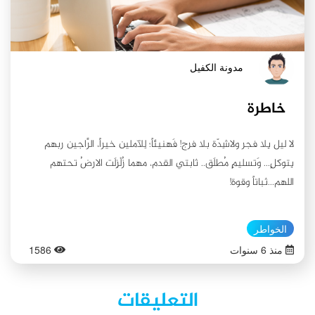
يوم أم البنين (عليها السلام) التي اشتركت معها بالوفاء... ماذا عساي أن
أقول سوى: شكرًا سيدتي، فلا أملك سوى الشكر…
مدونة الكفيل
خاطرة
لا ليل بِلا فجر ولاشِدّة بلا فرج! فَهنيئاً؛ لِلآملين خيراً، الرَّاجين ربهم
بِتوكلٍ... وَتسليمٍ مُطلَق.. ثابتي القدم، مهما زُلْزِلَت الارضُ تحتهم
اللهم...ثباتاً وقوة!
الخواطر
منذ 6 سنوات
1586
التعليقات