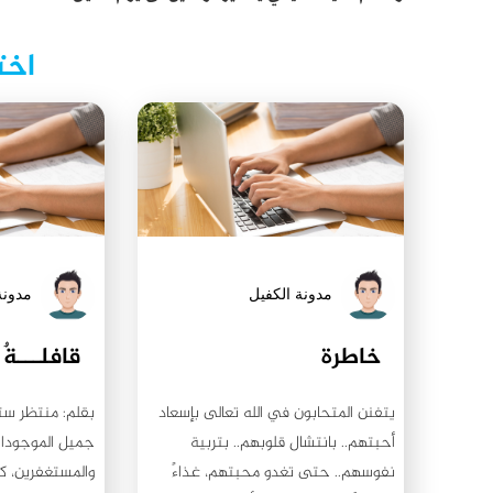
اخت
مدونة الكفيل
مدونة
خاطرة
قافلـــةٌ 
يتفنن المتحابون في الله تعالى بإسعاد
بقلم: منتظر ست
أحبتهم.. بانتشال قلوبهم.. بتربية
جميل الموجودات
نفوسهم.. حتى تغدو محبتهم، غذاءً
والمستغفرين، كل