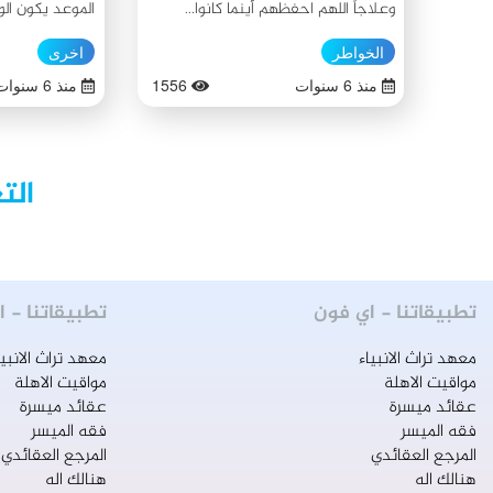
وعلاجاً اللهم احفظهم أينما كانوا...
الموعد يكون الو
واحفظ حبنا لهم ، وحبهم لنا..فيكَ،
بأجمل صورها. إن
الخواطر
اخرى
ماحيينا #حب_في_الله
الاختلاف عمّا ه
منذ 6 سنوات
1556
منذ 6 سنوات
مكان الانطلاق من
القدر من شهر رم
الإقامة مطلع ال
الت
أكثر من الف شهر
ملائكة، وأما ال
ومفاز ورفع درجات
الكرماء يحملون 
الأرض، ولا توجد
تطبيقاتنا - اي فون
تطبيقاتنا - ا
إلا لمن لم يكن ح
معهد تراث الانبياء
معهد تراث الانبيا
نوعُ تلك البضاعة
مواقيت الاهلة
مواقيت الاهلة
لديهم نوعٌ من ا
عقائد ميسرة
عقائد ميسرة
قرأ سورة الكهف 
فقه الميسر
فقه الميسر
المرجع العقائدي
المرجع العقائدي
كبير، وسورة الع
هنالك اله
هنالك اله
ففضلهما كما ورد