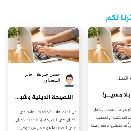
رنا لكم
حسين جبر هلال جابر
 الكفيل
السعيداوي
بلا مسيــر!
النصيحة الدينية وشباك الانحياز التأكيدي
ار موعدٌ سرمدي يشمل
من المنطلقات الأخلاقية الهامة في
 للعاشقين والمذنبين
الأديان هي النصيحة، إذ شدّدت الأديان
ٌّ له منتظرون، وفي هذا
على النصح بما هو عامل من عوامل