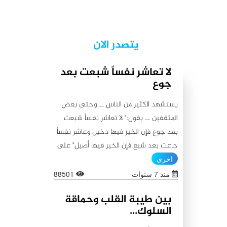
يتصدر الان
لا تعاشر نفساً شبعت بعد
جوع
يستشهد الكثير من الناس ــ وحتى بعض
المثقفين ــ بقول:" لا تعاشر نفساً شبعت
بعد جوع فإن الخير فيها دخيل وعاشر نفساً
جاعت بعد شبع فإن الخير فيها أصيل" على
أنه من أقوال أمير المؤمنين علي (عليه
اخرى
السلام)، كما يستشهدون أيضاً بقولٍ آخر
منذ 7 سنوات
88501
ينسبونه إليه (عليه السلام) لا يبعد عن
بين طيبة القلب وحماقة
الأول من حيث المعنى:"اطلبوا الخير من
السلوك...
بطون شبعت ثم جاعت لأن الخير فيها باق،