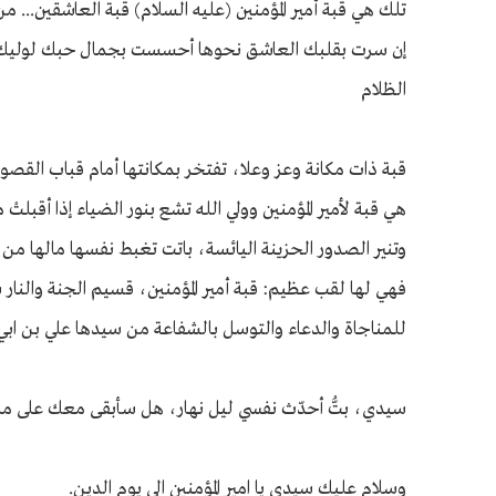
تلك هي قبة أمير المؤمنين (عليه السلام) قبة العاشقين... م
إن سرت بقلبك العاشق نحوها أحسست بجمال حبك لوليك وأم
الظلام
قبة ذات مكانة وعز وعلا، تفتخر بمكانتها أمام قباب القصور 
هي قبة لأمير المؤمنين وولي الله تشع بنور الضياء إذا أقبلتْ 
وتنير الصدور الحزينة اليائسة، باتت تغبط نفسها مالها من ع
فهي لها لقب عظيم: قبة أمير المؤمنين، قسيم الجنة والنار 
للمناجاة والدعاء والتوسل بالشفاعة من سيدها علي بن ابي
سيدي، بتُّ أحدّث نفسي ليل نهار، هل سأبقى معك على مر 
وسلام عليك سيدي يا امير المؤمنين الى يوم الدين.