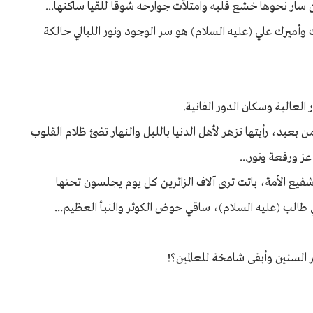
ن سار نحوها خشع قلبه وامتلأت جوارحه شوقًا للقيا ساكنها...
يرك علي (عليه السلام) هو سر الوجود ونور الليالي حالكة
العالية وسكان الدور الفانية.
من بعيد، رأيتها تزهر لأهل الدنيا بالليل والنهار تضئ ظلام القلوب
ز ورفعة ونور...
شفيع الأمة، باتت ترى آلاف الزائرين كل يوم يجلسون تحتها
 طالب (عليه السلام)، ساقي حوض الكوثر والنبأ العظيم...
السنين وأبقى شامخة للعالمين؟!