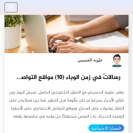
علوية الحسيني
رسالاتٌ في زمن الوباء (١٠) مواقع التواصل الإجتماعي
بقلم: علوية الحسيني مع التطوّرِ التكنلوجي الحاصل, نعيشُ اليومَ زمن
تلقّي الأخبارِ بسرعةٍ لم تكن مألوفةً قبل التطور. فما بين فضائياتٍ على
التلفاز, وقنواتٍ على المذياع, ومواقع للتواصل الاجتماعي على الأجهزة
الرقمية الحديثة, باتَ البعضُ مُستهلكًا جلّ وقته في متابعتها. ولعله
زادت نسبِ المشاهداتِ كمتابعةٍ في زمنِ الحجر المنزلي المفروض
القضايا الاجتماعية
نتيجة تفشي الوباء العالمي (كوفيد19)؛ فما بينَ أخبارٍ وتهويلات,