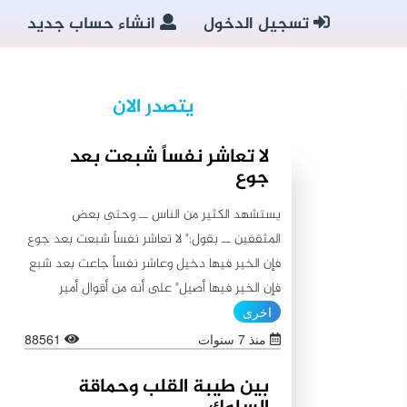
تسجيل الدخول
انشاء حساب جديد
يتصدر الان
لا تعاشر نفساً شبعت بعد
جوع
يستشهد الكثير من الناس ــ وحتى بعض
المثقفين ــ بقول:" لا تعاشر نفساً شبعت بعد جوع
فإن الخير فيها دخيل وعاشر نفساً جاعت بعد شبع
فإن الخير فيها أصيل" على أنه من أقوال أمير
المؤمنين علي (عليه السلام)، كما يستشهدون أيضاً
اخرى
بقولٍ آخر ينسبونه إليه (عليه السلام) لا يبعد عن
منذ 7 سنوات
88561
الأول من حيث المعنى:"اطلبوا الخير من بطون
بين طيبة القلب وحماقة
شبعت ثم جاعت لأن الخير فيها باق، ولا تطلبوا