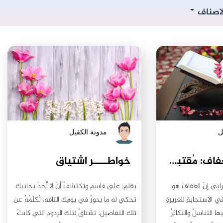
لاصناف
ل
مدونة الكفيل
تذكرةٌ في العفاف: مُقتبسٌ من مُحاضرةٍ أُلقيتْ على مجموعةٍ من الطالبات /السيد محمد باقر السيستاني.
خواطــــر اشتياق
ابي إنّ العفافَ هو
بقلم: علي قاسم وتكتشفُ أنْ لا أحدَ بجانبِك
 الاستجابةِ للغريزةِ
تحكي له ما يدورُ في يومِك التافه، تُكلّمُهُ عن
ا التناسلُ والتكاثرُ
تلك التفاصيل، تشتاقُ لتلك الردودِ التي كانتْ