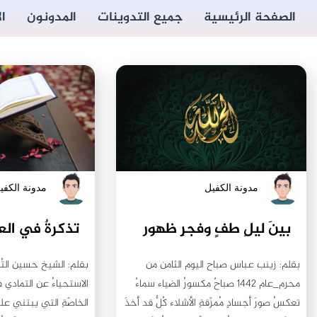
الصفحة الرئيسية
جميع التدوينات
المدونون
ا
مدونة الكفيل
مدونة الكفي
بينَ ليلِ طفٍ وفجرِ ظهور
بقلم: زينب عباس صباح اليوم الثامن من
بقلم: الشيخ حسين التُر
محرم_عام ١٤٤٢ صباحٌ مكسورُ الضياء سماءٌ
الاستحياءُ عن التمادي في
تعكسُ صورَ أجسادٍ مُمزّقةِ الأشلاء كُلٌّ قد أخذَ
الخاصّةِ التي يبتني عليه