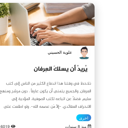
علوية الحسيني
يُريدُ أن يسلكَ العِرفان
نلاحظ في وقتنا هذا اندفاع الكثير من الناس إلى كتب
العرفان, والجميع يتمنى أن يكون عارفاً ، دون مرشدٍ ومنهجٍ
سليم, فضلاً عن اتباعه لكتب الصوفية، المؤدية إلى
الانحراف العقائدي، -إلاّ مَن عصمه الله-. ولو اطلعت على
قلوبهم لولَّيتَ منهم فراراً! فتجد الأغلب يريد أن يحصل
اخرى
على تلك القوى و المراتب ليعلم الغيب و ما يفعله الناس
منذ 8 سنوات
6019