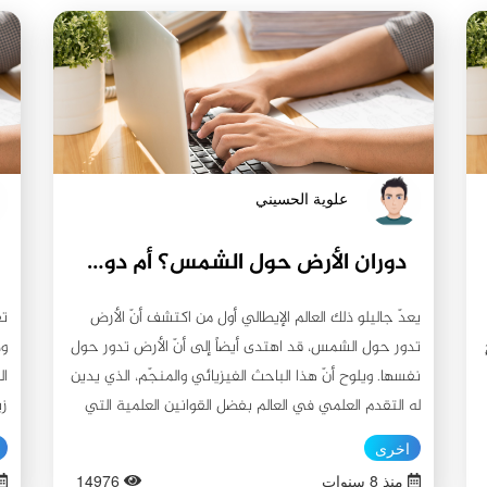
علوية الحسيني
دوران الأرض حول الشمس؟ أم دوران الشمس حول الأرض؟
يعدّ جاليلو ذلك العالم الإيطالي أول من اكتشف أنّ الأرض
ت
تدور حول الشمس، قد اهتدى أيضاً إلى أنّ الأرض تدور حول
وص
نفسها. ويلوح أنّ هذا الباحث الفيزيائي والمنجّم، الذي يدين
ال
له التقدم العلمي في العالم بفضل القوانين العلمية التي
زي
وضعها لأول مرّة، والذي مات بعد اكتشاف أمريكا بقرن
ال
اخرى
ونصف قرن، كان يقول بدوران الأرض حول الشمس فقط،
ال
منذ 8 سنوات
14976