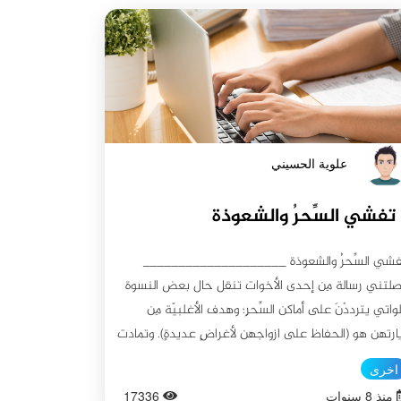
علوية الحسيني
تفشي السِّحرُ والشعوذة
فشي السِّحرُ والشعوذة ____________________
لتني رسالة مِن إحدى الأخوات تنقل حال بعض النسوة
لواتي يترددْنَ على أماكن السِّحرِ؛ وهدف الأغلبيّة مِن
ارتهن هو (الحفاظ على ازواجهن لأغراضٍ عديدةٍ). وتمادت
بعض منهن إلى الاشتراك مع تلك المرأة المشعوذة بشتّى
اخرى
أعمال، منها: اخراجُ ميّت مِن قبرهِ وأخذ عيّنة مِن دماغهِ ،
منذ 8 سنوات
17336