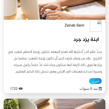
Zainab Sami
ابنة يزد جرد
منذُ عالم الذر أختارها الله لهذهِ المهمة ،لتكون زوجة لاعظم شهيد في
التاريخ . ياله من وسام شرف كبير أن تكون زوجة لشهيد عظيم! بل
وزادها فوق ذلك اكراما انها ستكون وعاء لتلد لهُ غلاماً يكمل سيرته
وسيرة اجدادهِ فهبطت الى الارض وهي تحمل ذلك الحلم العظيم.
وماهي الا ساعات ويعلن المسلمون الانتصار وانتهاء حكم أخر ملوك
اخرى
الفرس. يزد جرد وفي جانب أخر من المعركة يحملون الاسارى من بينهم
منذ 6 سنوات
1722
بنتان اخر ملوك الفرس يزد جرد لم يبقى من ملكه شيء… هذهِ هي
حالة الدنيا كُل ملك نحو الزوال الا ملك ملك الملوك الذي لايفنى ملكه
ابدا. ابنة يزد جرد تبدو هائمة وسارحة يكاد قلبها يتلظى من الشوق