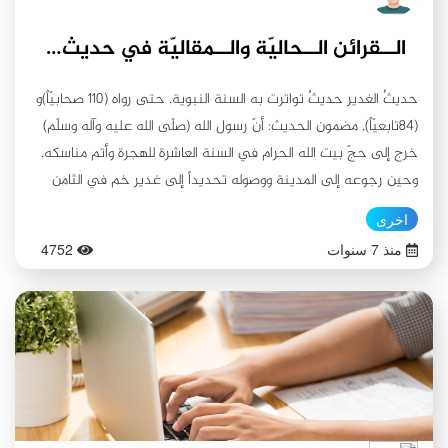
الــقرائن الــحاليّة والــمقاليّة في حديث الغدير
حديثُ الغدير حديثٌ تواترت به السنة النبوية, حتى رواه (110 صحابيّاً)و
(84تابعيّاً), مضمون الحديث: أنّ رسول الله (صلّى الله عليه وآله وسلّم)
خرج إلى حجّ بيت الله الحرام في السنة العاشرة للهجرة وأتم مناسكه,
وحين رجوعه إلى المدينة ووصوله تحديداً إلى غدير خم في الثامن
عشر مِن شهر ذي الحجة هبطَ عليه جبرائيل (عليه السلام) مبلّغاً إيّاه
اخرى
آية كريمة مِن الله تعالى: (يَا أَيُّهَا الرَّسُولُ بَلِّغْ مَا أُنزِلَ إِلَيْكَ مِن رَّبِّكَ ۖ وَإِن
منذ 7 سنوات
4752
لَّمْ تَفْعَلْ فَمَا بَلَّغْتَ رِسَالَتَهُ ۚ وَاللَّهُ يَعْصِمُكَ مِنَ النَّاسِ ۗ إِنَّ اللَّهَ لَا يَهْدِي
الْقَوْمَ الْكَافِرِينَ)(1). وأوّل اجراءٍ اتبعه رسول الله (صلّى الله عليه وآله
وسلّم) هو مناداة الحجّاج للاستماع لخطبته, وأمر بردِّ مَن تقدموا عن
الغدير, وما إن اجتمع الجميع خطبَ بهم (صلوات الله عليه وآله) فحمدَ
الله وأثنى عليه وأخذ إقرار الحاضرين بأصول الدّين توحيداً, ونبوّةً,
ومعاداً, وإيصاءً بالثقلين, ثم أخذ بيد قالع الباب ومفرّق الأحزاب عليّ بن
أبي طالب (عليه سلام الملك الوهّاب), وقال ثلاث مرّات (مَن كنتُ مولاه