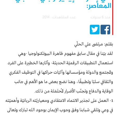
المعاصر:
منذ 6 سنوات
عدد المشاهدات : 2014
بقلم: مرتضى علي الحلّي
لقد بيّنا في مقال سابق مفهوم ظاهرة البيوتكنولوجيا -وهي
استعمال التطبيقات الرقميّة الحديثة- وآثارها الخطيرة على الفرد
والمجتمع والدولة ومؤسساتها وآليّات حراكها في التوظيف الفكري
والثقافي سلبًا وتطبيقًا، وهنا نضع بعض ما هو الأهم في جانب
الوقاية والدفاع وتجنّب الأضرار المُحتَمَلة من ذلك.
1- العمل على تجذير الانتماء الاعتقادي ومعياريّته الربانيّة وأهميّته
في وعي وتلقي شبابنا وفق وجوب الإيمان بوجود الله تبارك وتعالى