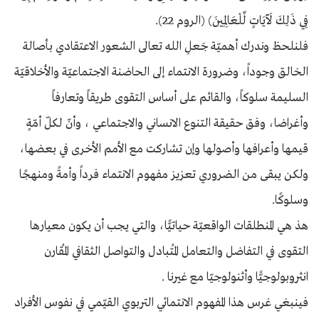
فِي ذَلِكَ لَآيَاتٍ لِّلْعَالِمِينَ) (الروم 22).
فلنلحظ وندرك أهميّة جَعلِ الله تعالى الشعور الاعتقادي بأصالة
الخالق وجوداً، وضرورة الانتماء إلى الحاضنة الاجتماعيّة والأخلاقيّة
السليمة سلوكاً، والقائم على أساس التقوى طريقاً وتعارفاً
وأغراضا، وفق حقيقة التنوع الانساني والاجتماعي ، وأنّ لكلّ أمّةٍ
قيمها وأعرافها وأصولها وإن تشاركت مع الأمم الأخرى في بعضها،
ولكن يبقى من الضروري تعزيز مفهوم الانتماء فرداً وأمةً ومنهجًا
وسلوكًا.
هذ هي المنطلقات الواقعيّة حياتيًّا، والتي يجب أن يكون معيارها
التقوى في التفاضل والتعامل المُتبادل والتواصل الثقافي المُقارن
انثروبولوجيًّا وأثنولوجيّا مع غيرنا .
فينبغي غرس هذا المفهوم الانتمائي التربوي القيّمي في نفوس الأفراد