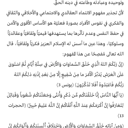
وتوحيده وعبادته وطاعته في دينه الحقّ.
لأنّ تجذير مفهوم الانتماء العقائدي والاجتماعي والأخلاقي والثقافي
والفكري في نفوس الأفراد بصورة فعليّة هو الأساس الأقوى والآمن
في حفظ النفس وعدم تأثّرها بما يستهدفها قيميّاً وثقافيّاً وعقائديّاً
وسلوكيّا، وهذا عين ما أسسَ له الإسلام العزيز فكريّاً وثقافيّاً، قال
الله تعالى مُفصِحًا عن هذا المفهوم:
(إِنَّ رَبَّكُمُ اللهُ الَّذِي خَلَقَ السَّماواتِ وَالأَرْضَ فِي سِتَّةِ أَيَّامٍ ثُمَّ اسْتَوىٰ
عَلَىٰ الْعَرْشِ يُدَبِّرُ الْأَمْرَ ما مِنْ شَفِيعٍ إِلَّا مِنْ بَعْدِ إِذْنِهِ ذلِكُمُ اللهُ
رَبُّكُمْ فَاعْبُدُوهُ أَفَلا تَذَكَّرُونَ) (يونس 3)
(يَا أَيُّهَا النَّاسُ إِنَّا خَلَقْنَاكُم مِّن ذَكَرٍ وَأُنثَى وَجَعَلْنَاكُمْ شُعُوباً وَقَبَائِلَ
لِتَعَارَفُوا إِنَّ أَكْرَمَكُمْ عِندَ اللَّهِ أَتْقَاكُمْ إِنَّ اللَّهَ عَلِيمٌ خَبِيرٌ) (الحجرات
13)
(وَمِنْ آيَاتِهِ خَلْقُ السَّمَاوَاتِ وَالْأَرْضِ وَاخْتِلَافُ أَلْسِنَتِكُمْ وَأَلْوَانِكُمْ إِنَّ