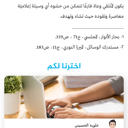
يكون المُتلقي وعاءً فارغًا تتمكن من حشوه أي وسيلة إعلاميّة
معاصرة وتقوده حيث تشاء وتهدف.
____________________
١- بحار الأنوار، المجلسي، ج71 ، ص339.
٢- مستدرك الوسائل، الميرزا النوري، ج11، ص183.
اخترنا لكم
علوية الحسيني