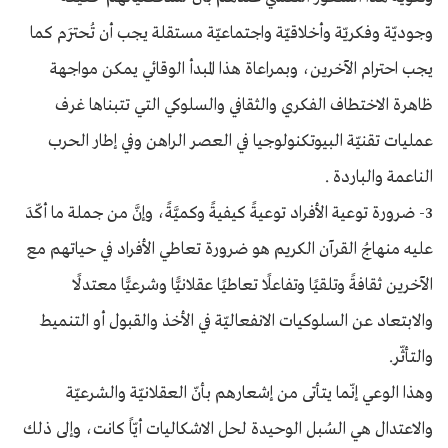
وجوديّة وفكريّة وأخلاقيّة واجتماعيّة مستقلة يجب أن تُحترَم كما
يجب احترام الآخرين، وبمراعاة هذا المبدأ الوقائي يمكن مواجهة
ظاهرة الاختطاف الفكري والثقافي والسلوكي التي تتبناها غرف
عمليات تقنيّة البيوتكنولوجيا في العصر الراهن وفي إطار الحرب
الناعمة والباردة .
3- ضرورة توعية الأفراد توعيةً كيفيةً وكميَّةً، وإنَّ من جملة ما أكّدَ
عليه منهاجُ القرآن الكريم هو ضرورة تعاطي الأفراد في حياتهم مع
الآخرين ثقافةً وتلقيًا وتفاعلًا تعاطيًا عقلانيًّا وشرعيًّا معتدلًا
والابتعاد عن السلوكيات الانفعاليّة في الأخذ والقبول أو التنميط
والتأثّر.
وهذا الوعي إنّما يتأتى من إشعارهم بأنّ العقلانيّة والشرعيّة
والاعتدال هي السُبل الوحيدة لحل الاشكاليات أيّاً كانت، وإلى ذلك