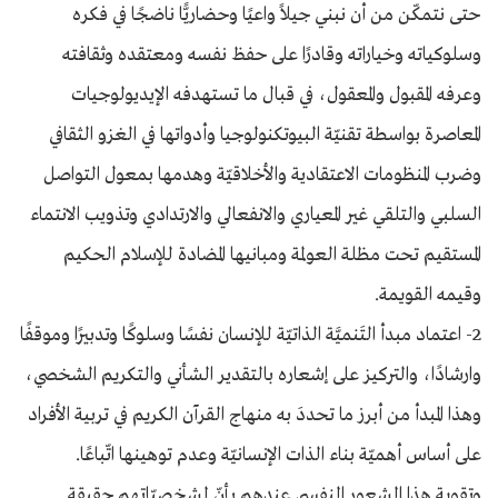
حتى نتمكّن من أن نبني جيلاً واعيًا وحضاريًّا ناضجًا في فكره
وسلوكياته وخياراته وقادرًا على حفظ نفسه ومعتقده وثقافته
وعرفه المقبول والمعقول، في قبال ما تستهدفه الإيديولوجيات
المعاصرة بواسطة تقنيّة البيوتكنولوجيا وأدواتها في الغزو الثقافي
وضرب المنظومات الاعتقادية والأخلاقيّة وهدمها بمعول التواصل
السلبي والتلقي غير المعياري والانفعالي والارتدادي وتذويب الانتماء
المستقيم تحت مظلة العولمة ومبانيها المضادة للإسلام الحكيم
وقيمه القويمة.
2- اعتماد مبدأ التَنميَّة الذاتيّة للإنسان نفسًا وسلوكًا وتدبيرًا وموقفًا
وارشادًا، والتركيز على إشعاره بالتقدير الشأني والتكريم الشخصي،
وهذا المبدأ من أبرز ما تحددَ به منهاج القرآن الكريم في تربية الأفراد
على أساس أهميّة بناء الذات الإنسانيّة وعدم توهينها اتّباعًا.
وتقوية هذا الشعور النفسي عندهم بأنّ لشخصيّاتهم حقيقة