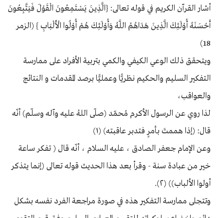
أشار القرآن الكريم في قوله تعالى: {الَّذِينَ يَسْتَمِعُونَ الْقَوْلَ فَيَتَّبِعُونَ
أَحْسَنَهُ أُوْلَئِكَ الَّذِينَ هَدَاهُمُ اللَّهُ وَأُوْلَئِكَ هُمْ أُوْلُوا الْأَلْبَابِ } (الزمر
18)
ويتحقق ذلك الوعي الكيفي والكمي بتربية الأفراد على ممارسة
التفكير السليم والحكيم نظريًّا وعمليًّا برصد المقدمات و النتائج
والعواقب،
لذا روي عن الرسول الأكرم مُحمّد (صلّى اللهُ عليه وآله وسلّم) أنّه
قال: (إذا هممتَ بأمرٍ فتدبر عاقبته) (١)
وعن الإمام جعفر الصادق ، عليه السلام ، أنّه قال ( تفكر ساعة
خير من عبادة سنة - وقرأ بعد هذا الحديث قوله تعالى (إنما يتذكر
أولوا الألباب)) (٢).
وتتجلى ممارسة التفكير هذه في صورة مراجعة الفرد نفسه بشكل