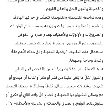
دائم واخضاع سلوكياته للتقييم المعياري السليم وفق قيم التقوى
والفضيلة والدين الحقّ والعقل القويم .
وهذه المراجعة التقييميّة والتقويميّة تتطلّب في حراكها الهادف
والناجح والصالح تنظيم الوقت وتوزيعه بحسب نظام الواجبات
والضروريّات والأولويّات والأهميّات وعدم هدره في الخوض
الفوضوي وغير الضروري، وأيضًا في إطار ذلك ينبغي تصنيف
استعمال هذه التقنيات الرقميّة الحديثة وفق ملاك الأهم عقلًا
وشرعًا وحاجةً ومنهجًا.
4- هناك ما يُسمّى عقلاً بضرورة التبيّن والفحص قبل التلقي
والقبول لكلّ ما يُلقى علينا من نشر أو فكر أو ثقافة أن مبادئ أو
شُبهات وإشكالات -ينبغي إعمالها ثقافةً وسلوكًا في نمطيّة التعاطي
مع وسائل التكنولوجيا الحديثة واخضاع كلّ وافد ثقافي أو فكري أو
سلوكي لمناط الوثوق والصدق والحقانيّة والشرعيّة والأخلاقيّة- لا أن