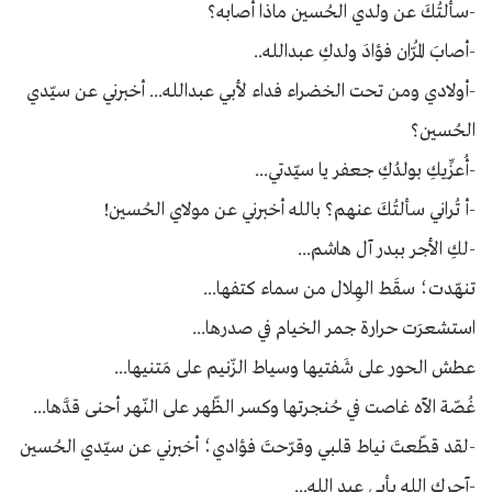
-سألتُكَ عن ولدي الحُسين ماذا أصابه؟
-أصابَ المُرّان فؤادَ ولدكِ عبدالله..
-أولادي ومن تحت الخضراء فداء لأبي عبدالله... أخبرني عن سيّدي
الحُسين؟
-أُعزِّيكِ بولدُكِ جعفر يا سيّدتي...
-أ تُراني سألتُكَ عنهم؟ بالله أخبرني عن مولاي الحُسين!
-لكِ الأجر ببدر آل هاشم...
تنهّدت؛ سقَط الهِلال من سماء كتفها...
استشعرَت حرارة جمر الخيام في صدرها...
عطش الحور على شَفتيها وسياط الزّنيم على مَتنيها...
غُصّة الآه غاصت في حُنجرتها وكسر الظّهر على النّهر أحنى قدَّها...
-لقد قطّعتَ نياط قلبي وقرّحتَ فؤادي؛ أخبرني عن سيّدي الحُسين
-آجركِ الله بأبي عبد الله...