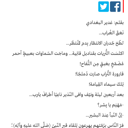
بقلم: غدير البغدادي
نَعَقَ الغُراب...
لطّخ جُدران الانتظار بِدم المُنتظَر...
اكتَسَت الثُّريات بقناديل قانِية... وماجَت السّماوات بعبيطٍ أحمر
مُضَمّخٍ بعَبقٍ مِن التُّفاح!
قارورة التُّراب صارت دُملجًا!
تِلكَ سيماء القِيامة!
بعد أربعين ليلة ونيّف وافى النّذير ناعِيًا أطرافَ يثرب...
-مَهْيَم يا بِشر؟
-إنَّ النّبأ عِندَ البشير...
فرّ النَّاس برُمّتهِم يهرعون تِلقاء قبر النّبيّ (صَلَّى الله عليهِ وآلِه)؛