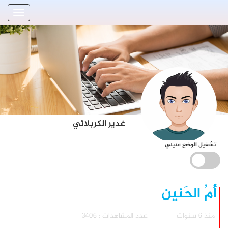
غدير الكربلائي
تشغيل الوضع الليلي
أُمُ الحَنين
منذ 6 سنوات
عدد المشاهدات : 3406