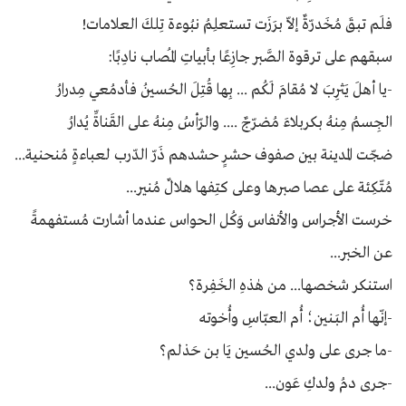
فلَم تبقَ مُخَدرّةٌ إلاّ برَزَت تستعلِمُ نبُوءة تِلكَ العلامات!
سبقهم على ترقوة الصَّبر جازِعًا بأبياتِ المُصاب نادِبًا:
-يا أهلَ يَثرِبَ لا مُقامَ لَكُم ... بِها قُتِلَ الحُسينُ فأدمُعي مِدرارُ
الجِسمُ مِنهُ بكربلاءَ مُضرّجٌ .... والرّأسُ مِنهُ على القَناةِّ يُدارُ
ضجّت المدينة بين صفوف حشرٍ حشدهم ذَرّ الدّرب لعباءةٍ مُنحنية...
مُتّكِئة على عصا صبرها وعلى كتِفها هلالٌ مُنير...
خرست الأجراس والأنفاس وَكُل الحواس عندما أشارت مُستفهمةً
عن الخبر...
استنكر شخصها... من هٰذهِ الخَفِرة؟
-إنّها أُم البَـنين؛ أُم العبّاسِ وأُخوته
-ما جرى على ولدي الحُسين يَا بن حَذلم؟
-جرى دمُ ولدكِ عَون...