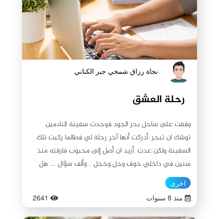
نجاة رزاق شمخي جبر الكناني
رحلة العشق
وقفت على ساحل بحر الجود فوجدت سفينة النادمين
توشك ان تبحر .أدركت أنها آخر رحلة لي فطالما ركبت تلك
السفينة ولكن عدت .أريد ان أصل إلى محبوب فارقته منذ
سنين في داخلي خوف وجل وخجل .. وألف سؤال .... هل
يقبلني بعد هذا الفراق ؟ هل يصفح عن تلك الأخطاء ؟ هل
اخرى
أستطيع ان أقدم عذرا مقبولا ؟ كيف حلقت روحي في
منذ 8 سنوات
2641
رياض الأحلام ؟ على اي غصن وقفت ؟ ماذا طلبت ؟ عشاً
صغيراً وهل اكتفت؟ طارت، تخبّطت، سقطت، ثم قامت