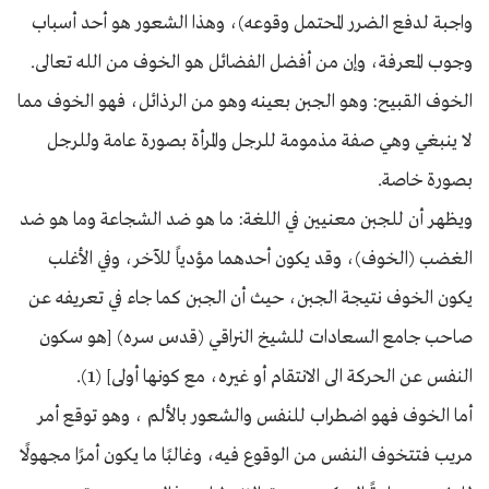
واجبة لدفع الضرر المحتمل وقوعه)، وهذا الشعور هو أحد أسباب
وجوب المعرفة، وإن من أفضل الفضائل هو الخوف من الله تعالى.
الخوف القبيح: وهو الجبن بعينه وهو من الرذائل، فهو الخوف مما
لا ينبغي وهي صفة مذمومة للرجل والمرأة بصورة عامة وللرجل
بصورة خاصة.
ويظهر أن للجبن معنيين في اللغة: ما هو ضد الشجاعة وما هو ضد
الغضب (الخوف)، وقد يكون أحدهما مؤدياً للآخر، وفي الأغلب
يكون الخوف نتيجة الجبن، حيث أن الجبن كما جاء في تعريفه عن
صاحب جامع السعادات للشيخ النراقي (قدس سره) [هو سكون
النفس عن الحركة الى الانتقام أو غيره، مع كونها أولى] (1).
أما الخوف فهو اضطراب للنفس والشعور بالألم ، وهو توقع أمر
مريب فتتخوف النفس من الوقوع فيه، وغالبًا ما يكون أمرًا مجهولًا