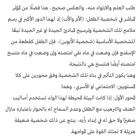
طلب العلم والارتواء منه، والعكس صحيح، هذا فضلًا عن المؤثر
المباشر في شخصية الطفل: (الأم والأب) إذ لهما الدور الأكبر في رسم
ملامح تلك الشخصية وترسيخ المبادئ الجيدة او غير الجيدة تبعًا
للشخصية الأساسية (شخصية الأبوين)، فإن الطفل كقطعة من
الإسفنج فإن وضعت في ماء نقي امتصته وإن وضعت في ماء متسخ
امتصته أيضًا فتتسخ هي بالنتيجة.
وهنا يكون التأثير في بناء تلك الشخصية وفق محورين على كلا
المستويين: الاجتماعي او الأسري، وهما:
المحور الأول: إذا كانت البيئة المحيطة لهذا الولد تستخدم أساليب
العنف والترهيب مع الطفل وعدم السماح له بالحوار باعتباره مازال
صغيرًا ولا حق له في إبداء رأيه، ينتج عن ذلك شخصية ضعيفة
هزيلة لا تملك القوة على المواجهة.