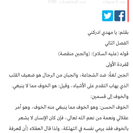
منذ 6 سنوات
عدد المشاهدات : 5785
بقلم: يا مهدي ادركني
الفصل الثاني
قوله (عليه السلام): (والجبن منقصة)
المفردة الأولى
الجبن لغةً: ضد الشجاعة، والجبان من الرجال هو ضعيف القلب
الذي يهاب التقدم على الأشياء، وقيل: هو الخوف مما لا ينبغي.
والخوف إلى قسمين:
الخوف الحسن: وهو الخوف مما ينبغي منه الخوف، وهو أمر
عقلائي ونعمة من نعم الله تعالى، فإن كان الإنسان لا يشعر
بالخوف فقد يرمي نفسه في التهلكة، ولذا قال العقلاء (أن المعرفة