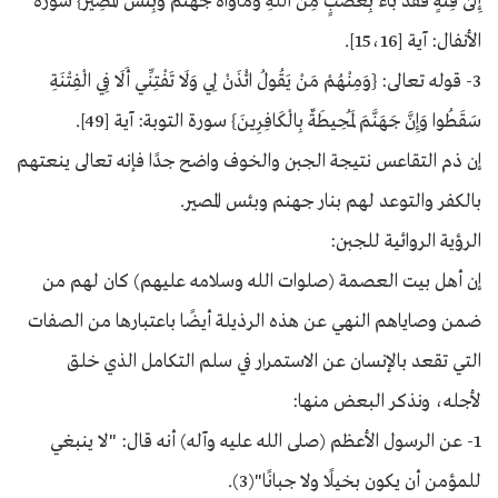
إِلَىٰ فِئَةٍ فَقَدْ بَاءَ بِغَضَبٍ مِنَ اللَّهِ وَمَأْوَاهُ جَهَنَّمُ وَبِئْسَ الْمَصِيرُ} سورة
الأنفال: آية [15،16].
3- قوله تعالى: {وَمِنْهُمْ مَنْ يَقُولُ ائْذَنْ لِي وَلَا تَفْتِنِّي أَلَا فِي الْفِتْنَةِ
سَقَطُوا وَإِنَّ جَهَنَّمَ لَمُحِيطَةٌ بِالْكَافِرِينَ} سورة التوبة: آية [49].
إن ذم التقاعس نتيجة الجبن والخوف واضح جدًا فإنه تعالى ينعتهم
بالكفر والتوعد لهم بنار جهنم وبئس المصير.
الرؤية الروائية للجبن:
إن أهل بيت العصمة (صلوات الله وسلامه عليهم) كان لهم من
ضمن وصاياهم النهي عن هذه الرذيلة أيضًا باعتبارها من الصفات
التي تقعد بالإنسان عن الاستمرار في سلم التكامل الذي خلق
لأجله، ونذكر البعض منها:
1- عن الرسول الأعظم (صلى الله عليه وآله) أنه قال: "لا ينبغي
للمؤمن أن يكون بخيلًا ولا جبانًا"(3).