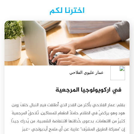
اخترنا لكم
عمار عليوي الفلاحي
في اركويولوجيا المرجعية
بقلم: عمار الفلاحي بأكثر من القدرِ الذي أُطلقت فيهِ النبال خلفَ روبن
هود وهو يركضُ في الظلامِ حاملًا الطعام للمساكينِ، تُلاحقُ المرجعيةَ
كثيرٌ من الاتهامات، بدعوى خُذلانها الانتفاضة الشعبية. من يُدرك جيدًا
إن "معركة الطريق المشرّف" عارية عن أي ملمحٍ أيديولجي -غيرَ