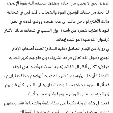
العزيز الذي لا يخيب من رجاه، وعندها سيمده الله بقوة الإيمان،
لذا نجد من صفات المؤمنين القوة والشجاعة، فقد قيل في شجاعة
مالك الأشتر(لو دخل مالك الى غابة ظلماء ووضع قدمه في بطن
لبوة لما اهتزت شعرة من رأسه)، وإن السبب في شجاعة مالك الأشتر
(رضوان الله عليه) هو شدة إيمانه.
في رواية عن الإمام الصادق (عليه السلام) تصف أصحاب الإمام
المهدي (عجل الله تعالى فرجه الشريف) بأن قلوبهم كزبر الحديد
فيقول: "كأني أنظر الى القائم (عليه السلام) وأصحابه في نجف
الكوفة كأن على رؤوسهم الطير، قد فنيت أزوادهم وخلقت ثيابهم،
قد أثر السجود بجباههم، ليوث بالنهار رهبان بالليل، كأن قلوبهم
زبر الحديد، يعطى الرجل منهم قوة أربعين رجلًا...)
فنجد في هذه الرواية تأكيداً على صفة القوة والشجاعة فقد وصفهم
(عليه السلام) بأنهم (ليوث) والذي يراد منه هنا القوة التي