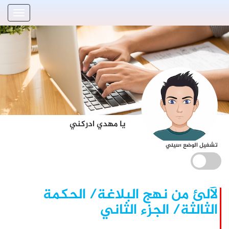
يا مهدي ادركني
تشغيل الوضع الليلي
لآلئ من نهج البلاغة/ الحكمة
الثالثة/ الجزء الثاني