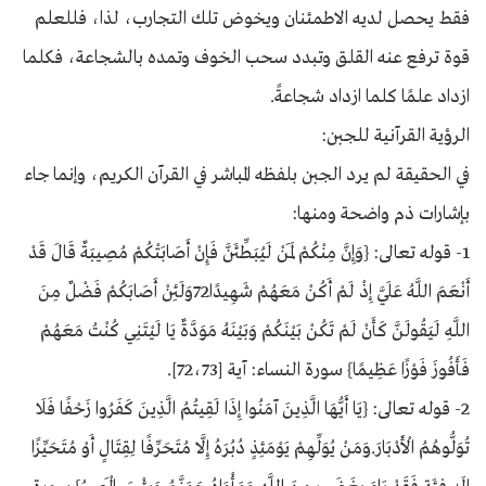
فقط يحصل لديه الاطمئنان ويخوض تلك التجارب، لذا، فللعلم
قوة ترفع عنه القلق وتبدد سحب الخوف وتمده بالشجاعة، فكلما
ازداد علمًا كلما ازداد شجاعةً.
الرؤية القرآنية للجبن:
في الحقيقة لم يرد الجبن بلفظه المباشر في القرآن الكريم، وإنما جاء
بإشارات ذم واضحة ومنها:
1- قوله تعالى: {وَإِنَّ مِنْكُمْ لَمَنْ لَيُبَطِّئَنَّ فَإِنْ أَصَابَتْكُمْ مُصِيبَةٌ قَالَ قَدْ
أَنْعَمَ اللَّهُ عَلَيَّ إِذْ لَمْ أَكُنْ مَعَهُمْ شَهِيدًا72وَلَئِنْ أَصَابَكُمْ فَضْلٌ مِنَ
اللَّهِ لَيَقُولَنَّ كَأَنْ لَمْ تَكُنْ بَيْنَكُمْ وَبَيْنَهُ مَوَدَّةٌ يَا لَيْتَنِي كُنْتُ مَعَهُمْ
فَأَفُوزَ فَوْزًا عَظِيمًا} سورة النساء: آية [72،73].
2- قوله تعالى: {يَا أَيُّهَا الَّذِينَ آمَنُوا إِذَا لَقِيتُمُ الَّذِينَ كَفَرُوا زَحْفًا فَلَا
تُوَلُّوهُمُ الْأَدْبَارَ.وَمَنْ يُوَلِّهِمْ يَوْمَئِذٍ دُبُرَهُ إِلَّا مُتَحَرِّفًا لِقِتَالٍ أَوْ مُتَحَيِّزًا