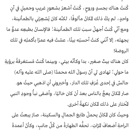
كُنتُ هناك بجسدٍ وروحٍ، كُنتُ أشعرُ بشعورٍ غريبٍ وجميلٍ في آنٍ
واحدٍ، لم يكُ ذلك المكانُ مألوفًا، لكنّه كانَ يُشعِرُني بالطمأنينة،
ومع أنّي كُنتُ أجهلُ سببَ تلك الطمأنينة؛ فالإنسانُ بطبعِه عدوُّ ما
يجهله، إلا أنّني كنتُ أحسبُه بيتًا، عشتُ فيه عمرًا بأكملِه في تلك
الروضة!
كان هناك بيتٌ صغير، بدا وكأنّه بيتي، وبينما كُنتُ مُستغرقةً برؤيةِ
ما حولي؛ تهادى لي أنّ رسولَ الله محمدًا (صلى الله عليه وآله)
جالسٌ في إحدى غُرَفِ تلك الدار، وأخبروني أنِ اذهبي حيثُ هو.
صار المكانُ يعجُّ بالناس بعدَ أنْ كان خاليًا، وأضفى نبأُ وجودِ النبي
المُختار على ذلك المكان نكهةً أخرى.
وحيثُ كان المكانُ يحملُ طابعَ الجمالِ والسكينة، صارَ يبعثُ على
الراحةِ أضعافَ المرّاتِ، تحفُّه الطهارةُ من كُلِّ جانبٍ، وكأنّ أعمدةَ