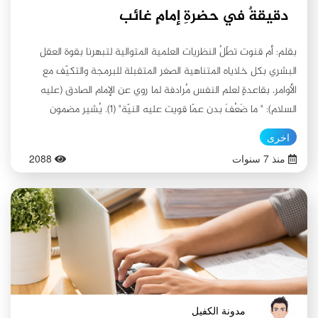
دقيقةٌ في حضرةِ إمامٍ غائب
بقلم: أم قنوت تطّلُ النظريات العلمية المتوالية لتبهرنا بقوة العقل
البشري بكل خلاياه المتناهية الصغر المتقبلة للبرمجة والتكيّف مع
الأوامر، بقاعدةٍ لعلم النفس مُرادفة لما روي عن الإمام الصادق (عليه
السلام): " ما ضَعُفَ بدن عمّا قويت عليه النيّة" (١). يُشير مضمون
القاعدة إلى أن ممارسة ما ينوي الشخص اكتسابه من العادات يوميًا
اخرى
لمدة: واحد وعشرين يوماً كفيلٌ بتحويلها إلى عادةٍ ثابتة، وكعادة
منذ 7 سنوات
2088
البحوث العلمية التي تتزاحم بـ "معَ أو ضد" وتتراكم باقتراحاتٍ جديدة،
تأتي توصيات أحدث بأرقام ونتائج أكثر واقعية بأن اكتساب العادة
الجديدة قد يستغرق مدة أدناها ثمانية عشر يومًا وأقصاها عشرة
أسابيع حسب نوعها (٢)، فترك عادة التدخين على سبيل المثال تحتاج
مدة أطول من عادة تنظيم ساعة معينة لوجبة طعام، فالأولى تستهلك
عوامل مساعدة أكثر من الثانية ويأخذ الجانب النفسي منها حيزًا كبيرًا
عند التطبيق. نظريةٌ تدعو إلى التفاؤل... فلو ابتدأ الشخص اليوم
بالتنفيذ، فسينتهي بعد عام واحد مكتسباً ما لا يقل عن خمس عادات
مدونة الكفيل