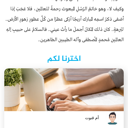
وكيف لا، وهو خاتمُ الرُسُلِ المبعوث رحمةً للعالمين، فلا عَجَبَ إذا
أضفى ذكرُ اسمِه المبارك أريجًا أزكى عطرًا من كُلِّ عطورِ زهورِ الأرض..
لبُرهةٍ.. كان ذلك المكانُ أجملَ ما رأتْ عيني.. فالسلامُ على حبيبِ إلهِ
العالمين مُحمدٍ المُصطفى وآله الطيبين الطاهرين..
اخترنا لكم
أم قنوت