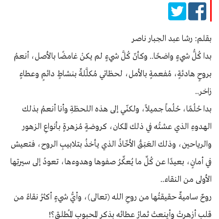
بقلم: رشا عبد الجبار ناصر
بدا كُلُّ شيءٍ واضحًا.. وكأنّ كُلَّ شيءٍ لم يكنْ غامضًا بالأصل، أنعمُ
بروحٍ هادئةٍ، مُفعمةٍ بالأمل، لحظاتي مُكلَّلةٌ بنشاطٍ دائمٍ وعطاءٍ
زاخر..
بدا حُلُمًا، حُلُماً جميلاً، ولكنّي إلى هذه اللحظةِ وأنا أنعمُ بذلك
الهدوءِ الذي عشتُه في ذلك المكان، كروضةٍ مُزهرةٍ بأنواعِ الزهور
والرياحين، وذلك العَبَقُ الأخّاذُ الذي يأخذُ بتلابيبِ الروح، فتعيش
في أمانٍ، بعيدًا عن كُلِّ ما يُعكِّرُ صفوها وهدوءها، تعودُ إلى سيرتِها
الأولى من النقاء..
روحٌ ساميةٌ حقيقتُها من روحِ الله (تعالى)، وأيُّ شيءٍ أكثرُ نقاءً من
قلبٍ أزهرتْ وأينعتْ ثمارُ عطائه بذكرِ المحبوب المُطلق؟!