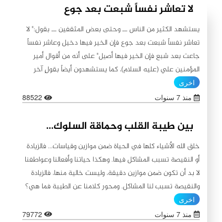
لا تعاشر نفساً شبعت بعد جوع
يستشهد الكثير من الناس ــ وحتى بعض المثقفين ــ بقول:" لا
تعاشر نفساً شبعت بعد جوع فإن الخير فيها دخيل وعاشر نفساً
جاعت بعد شبع فإن الخير فيها أصيل" على أنه من أقوال أمير
المؤمنين علي (عليه السلام)، كما يستشهدون أيضاً بقولٍ آخر
ينسبونه إليه (عليه السلام) لا يبعد عن الأول من حيث
اخرى
المعنى:"اطلبوا الخير من بطون شبعت ثم جاعت لأن الخير فيها
منذ 7 سنوات
88522
باق، ولا تطلبوا الخير من بطون جاعت ثم شبعت لأن الشح فيها
باق"، مُسقطين المعنى على بعض المصاديق التي لم ترُق
بين طيبة القلب وحماقة السلوك...
افعالها لهم، لاسيما أولئك الذين عاثوا بالأرض فساداً من الحكام
خلق الله الأشياء كلها في الحياة ضمن موازين وقياسات... فالزيادة
والمسؤولين الفاسدين والمتسترين عل الفساد. ونحن في الوقت
أو النقيصة تسبب المشاكل فيها. وهكذا حياتنا وأفعالنا وعواطفنا
الذي نستنكر فيه نشر الفساد والتستر عليه ومداهنة الفاسدين
لا بد أن تكون ضمن موازين دقيقة، وليست خالية منها، فالزيادة
نؤكد ونشدد على ضرورة تحرّي صدق الأقوال ومطابقتها للواقع
والنقيصة تسبب لنا المشاكل. ومحور كلامنا عن الطيبة فما هي؟
وعدم مخالفتها للعقل والشرع من جهة، وضرورة التأكد من
الطيبة: هي من الصفات والأخلاق الحميدة، التي يمتاز صاحبها
اخرى
صدورها عن أمير المؤمنين أبي الأيتام والفقراء (عليه السلام) أو
بنقاء الصدر والسريرة، وحُبّ الآخرين، والبعد عن إضمار الشر، أو
منذ 7 سنوات
79772
غيرها من المعصومين (عليهم السلام) قبل نسبتها إليهم من