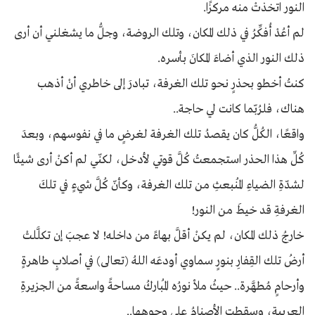
النور اتخذتْ منه مركزًا.
لم أعُدْ أُفكِّرُ في ذلك المكان، وتلك الروضة، وجلُّ ما يشغلني أن أرى
ذلك النور الذي أضاءَ المكانَ بأسره.
كنتُ أخطو بحذرٍ نحو تلك الغرفة، تبادرَ إلى خاطري أنْ أذهب
هناك، فلرُبّما كانت لي حاجة..
واقعًا، الكُلُّ كان يقصدُ تلك الغرفة لغرضٍ ما في نفوسهم، وبعدَ
كُلِّ هذا الحذر استجمعتُ كُلَّ قوتي لأدخل، لكنّي لم أكنْ أرى شيئًا
لشدّةِ الضياءِ المُنبعثِ من تلك الغرفة، وكأنّ كُلَّ شيءٍ في تلكَ
الغرفةِ قد خيطَ من النور!
خارجُ ذلك المكان، لم يكنْ أقلَّ بهاءً من داخله! لا عجبَ إن تكلَّلتْ
أرضُ تلك القِفارِ بنورٍ سماوي أودعَه اللهُ (تعالى) في أصلابٍ طاهرةٍ
وأرحامٍ مُطهَّرة.. حيثُ ملأ نورُه المُباركُ مساحةً واسعةً من الجزيرةِ
العربيةِ، وسقطتِ الأصنامُ على وجوهها..