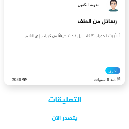
والسلام الداخلي.. دقيقةٌ ترفع عن كاهلك أثقال الحياة وتدفعك للإنجاز
مدونة الكفيل
اللامتناهي.. دقيقةٌ إحدى ثوانيها تتلو سلامٌ على آل يس، والثانية
ترتل دعاء الفرج. _____________________________ ١- الأمالي
رسائل من الطف
للشيخ الصدوق. ‏٢- Debate & analysis. Making health habitual,
the psychology of “habit-formation” and general practice.
أ سُبيت الحوراء...؟! كلا... بل قادت جيشًا من كربلاء إلى الشام...
Benjamin Gardner, Phillipa Lally, Jane Wardle.
‏http://blogs.ucl.ac.uk/bsh/2012/06/29/busting-the-21-days-
habit-formation-myth/ ٣- مكيال المكارم، المجلد الأول، من قول
الإمام المهدي عجل الله فرجه:" إن أبي عليه السلام عهد إليّ أن لا
اخرى
أُوطّن من الأرض إلّا أخفاها وأقصاها إسراراً لأمري....".
منذ 6 سنوات
2086
التعليقات
يتصدر الان