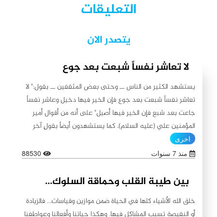
التعليقات
يتصدر الان
لا تعاشر نفساً شبعت بعد جوع
يستشهد الكثير من الناس ــ وحتى بعض المثقفين ــ بقول:" لا
تعاشر نفساً شبعت بعد جوع فإن الخير فيها دخيل وعاشر نفساً
جاعت بعد شبع فإن الخير فيها أصيل" على أنه من أقوال أمير
المؤمنين علي (عليه السلام)، كما يستشهدون أيضاً بقولٍ آخر
ينسبونه إليه (عليه السلام) لا يبعد عن الأول من حيث
اخرى
المعنى:"اطلبوا الخير من بطون شبعت ثم جاعت لأن الخير فيها
منذ 7 سنوات
88530
باق، ولا تطلبوا الخير من بطون جاعت ثم شبعت لأن الشح فيها
باق"، مُسقطين المعنى على بعض المصاديق التي لم ترُق
بين طيبة القلب وحماقة السلوك...
افعالها لهم، لاسيما أولئك الذين عاثوا بالأرض فساداً من الحكام
خلق الله الأشياء كلها في الحياة ضمن موازين وقياسات... فالزيادة
والمسؤولين الفاسدين والمتسترين عل الفساد. ونحن في الوقت
أو النقيصة تسبب المشاكل فيها. وهكذا حياتنا وأفعالنا وعواطفنا