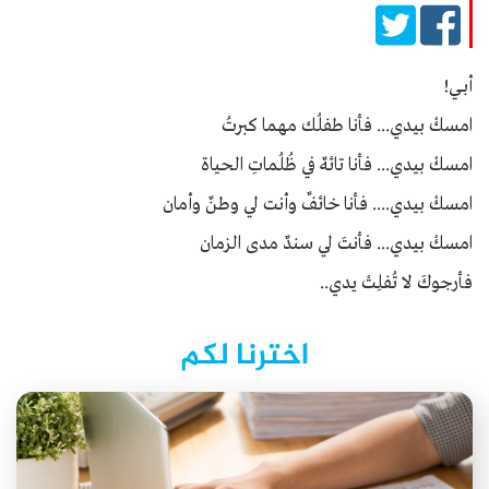
أبــي!
امسكْ بيدي... فأنا طفلُك مهما كبرتُ
امسكْ بيدي... فأنا تائهٌ في ظُلُماتِ الحياة
امسكْ بيدي.... فأنا خائفٌ وأنت لي وطنٌ وأمان
امسكْ بيدي... فأنتَ لي سندٌ مدى الزمان
فأرجوكَ لا تُفلِتْ يدي..
اخترنا لكم