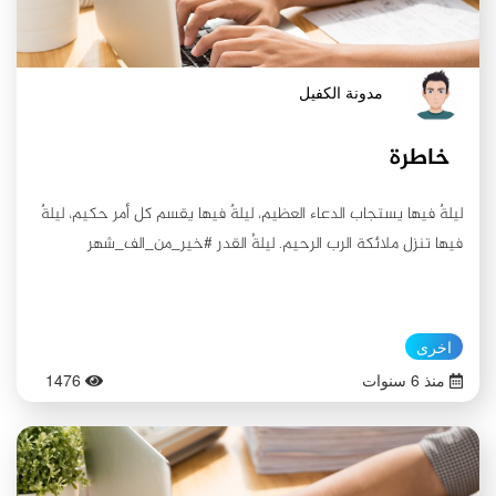
مدونة الكفيل
خاطرة
ليلةٌ فيها يستجاب الدعاء العظيم، ليلةٌ فيها يقسم كل أمر حكيم، ليلةٌ
فيها تنزل ملائكة الرب الرحيم. ليلةُ القدر #خير_من_الف_شهر
اخرى
منذ 6 سنوات
1476