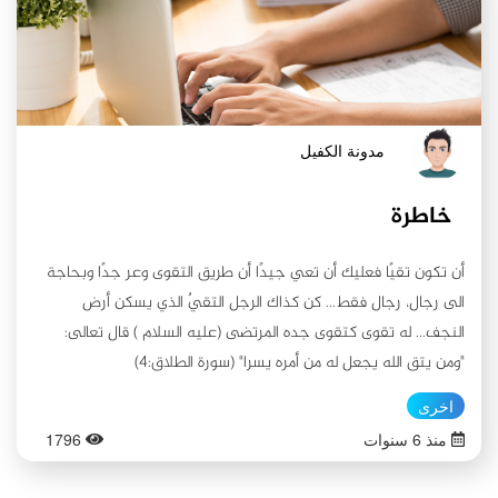
أزاميل الحياة في أورادها عندي العبر... وقضت علی بسماتي البكر أيّام
الدهر... ومضت أحلامي الغر في ليل عسر... بنيتي.... إنّ أقسی ما في
الحياة أطباع البشر... فتأملي يا وردتي في عمرك الاتي... وتبصري يا
غنوتي في دهرك العاتي... فالليل أبدى للتائهين نجومه... والغيث
أهدى للناطرين غيومه... فاسلكي سبل العفاف والأمل... وارتدي ثوب
مدونة الكفيل
الحياء والخجل...
خاطرة
أن تكون تقيًا فعليك أن تعي جيدًا أن طريق التقوى وعر جدًا وبحاجة
الى رجال، رجال فقط... كن كذاك الرجل التقيٌ الذي يسكن أرض
النجف... له تقوى كتقوى جده المرتضى (عليه السلام ) قال تعالى:
"ومن يتق الله يجعل له من أمره يسرا" (سورة الطلاق:4)
اخرى
منذ 6 سنوات
1796