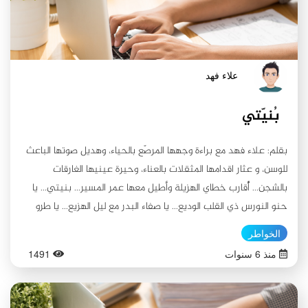
علاء فهد
بُنيّتي
بقلم: علاء فهد مع براءة وجهها المرصّع بالحياء، وهديل صوتها الباعث
للوسن، و عثار اقدامها المثقلات بالعناء، وحيرة عينيها الغارقات
بالشجن... أُقارب خطاي الهزيلة وأطيل معها عمر المسير... بنيتي... يا
حنو النورس ذي القلب الوديع... يا صفاء البدر مع ليل الهزيع... يا طرو
الغصن مع روض بديع... بنيتي... اتلو علی اسماعك العذراء حكايتي
الخواطر
فتأملي قلبي الوجيع... قد عشت يا عطر الصبا جيلًا كاملًا... ومن العمر
منذ 6 سنوات
1491
لحظة... فما بين يومي وأمسي لحظة... وما بين وضعي ودفني لحظة...
لحظة من العمر مرت... و جيل كامل علی قلبي الهجير ... وليال عابرة
وتجارب دهر مرير ... وذكريات آسرة وصور مرت كما النهر الهدير... فتركت