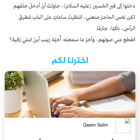
دخلوا إلى قبرِ الحُسين (عليه السلام)، حاولتُ أنْ أدخلَ خلفَهم
لكن نفس الحاجز منعني، انتظرتُ ساعاتٍ على البابِ مُطرقَ
الرأسِ، باكيًا، جازعًا.
انقطع عني صوتهم، وآخرُ ما سمعته: أُخيّة زينب أينَ ابنتي رُقية؟
اخترنا لكم
Qasim Salim