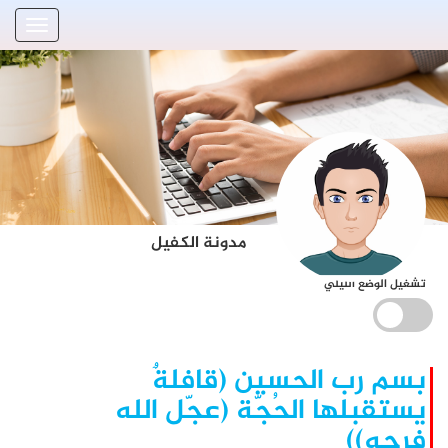
مدونة الكفيل
تشغيل الوضع الليلي
بسم رب الحسين (قافلةٌ
يستقبلها الحُجّة (عجّل الله
فرجه))