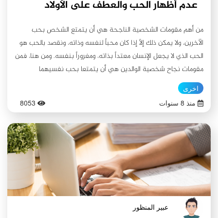
عدم أظهار الحب والعطف على الأولاد
من أهم مقومات الشخصية الناجحة هي أن يتمتع الشخص بحب
الآخرين، ولا يمكن ذلك إلّا إذا كان محباً لنفسه وذاته، ونقصد بالحب هو
الحب الذي لا يجعل الإنسان معتداً بذاته، ومغروراً بنفسه. ومن هنا، فمن
مقومات نجاح شخصية الوالدين هي أن يتمتعا بحب نفسيهما
ليستطيعا أن يحبا أبناءهما والآخرين، فلا يمكن للإنسان أن يكون محباً
اخرى
للآخرين إذا كان كارهاً وناقماً على نفسه، فأول موارد الحبّ والعطف أن
منذ 8 سنوات
8053
يتمتع الشخص بالرضا عن نفسه ليحُبها ويقدرها وبالتالي يستطيع أن
يحب نفسه ويغمر عائلته بالحب والعطف... ومن الموارد التي أكد عليها
الشارع المقدس والأحاديث المتواترة هي أن يغمر الأبوان أبناءهم بالحب
والعطف والرحمة، فأسلوب العطف والرحمة يؤدي إلى تقوية العلاقة
بين الآباء والأبناء مما يجعل الأهل مؤثرين في أبنائهم، وهذا يحمل
الأبناء على الطاعة والاحترام، عكس استخدام القسوة والشدة، فإنها
تحمل الأبناء وتدفعهم إلى التمّرد والعصيان وعدم الطاعة، وقد روي عن
الرسول العظيم محمد (صلى الله عليه واله): أحبوا الصبيان وارحموهم.
عبير المنظور
وروي أن رسول الله (صلى الله عليه واله وسلم ) قبّل الحسن والحسين