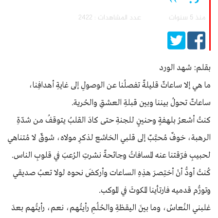
منذ 5 سنوات
عدد المشاهدات : 2422
بقلم: شهد الورد
ما هي إلا ساعاتٌ قليلةٌ تفصلُنا عن الوصولِ إلى غايةِ أهدافِنا،
ساعاتٌ تحولُ بيننا وبين قبلةِ العشقِ والحُرية.
كنتُ أشعرُ بلهفةٍ وحنينٍ للجنةِ حتى كادَ القلبُ يتوقفُ من شدّةِ
الرهبة، خوفٌ مُحبَّبٌ إلى قلبي الخاشع لذكرِ مولاه، شوقٌ لا مُتناهي
لحبيبِ فرّقتنا عنه المسافاتُ وجائحةٌ نشرتِ الرُعبَ في قلوبِ الناس.
كُنتُ أودُّ أنْ أختِصرَ هذِهِ الساعات وأركضَ نحوه لولا تعبُ صديقي
وتورُّم قدميه فارتأينا المكوثَ في الموكب.
غلبني النُعاسُ، وما بينَ اليقظةِ والحُلُمِ رأيتُهم، نعم، رأيتُهم بعدَ