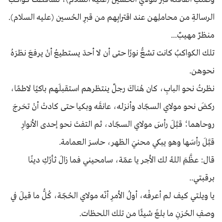
الرسالةِ من محاملِهن عند اقترابِهم من قبرِ الحُسين (عليه السلام).
منظرٌ مهيبٌ...
تلك الكواكبُ كانت تشعُّ نورًا حتى أن لا أحدَ يستطيعُ أنْ يرفعَ نظرَهُ
نحوهن.
نظرتُ نحو البابِ، كان هُناكَ رجلٌ ينتظرهم استقبلَهم باكيًا لاطمًا،
ركضَ نحو مولاي السجّاد وأنزله، عانقَه وبكيا حتى كادتْ أنْ تخرجَ
روحاهما؛ قبَّلَ رأسَ مولاي السجّاد، ثم التفتَ نحو إحدى الأنوارِ
قبَّلَ رأسَها وهو يبكي محنيَ الظهر، حاسرَ العمامة.
قال: عظَّمَ اللهُ لك الأجر يا عمّة، سامحيني فما زالَ ثأرُكِ دينًا
برقبتي..
يا ويلتي كيف لم أعرفْه، أولُ الأمرِ أنّه مولاي الحُجّة، كُلُّ ما قيلَ في
وصفِ الحُزنِ ما بلغَ شيئًا من تلك اللحظات.