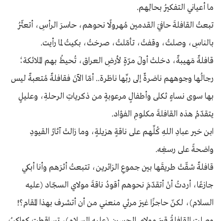
ما أعياني التفكيرُ بحالِهم.
تبعتُ القافلةَ حافيَ القدمين مُهرولًا نحوهم، حاسرَ الرأسِ، أتعثّرُ
بالناسِ، وصلتُ، وقفتُ، تأمّلتُ، صرختُ، بكيتُ لما رأيت.
قافلةٌ مَهيبةٌ، دخلتْ أولَ مرّةٍ لأرضِ العراق، تُحيطُ بهم الملائكة؛
رجالُها وجوههم ناضرةٌ إلى ربِّها ناظرة.. أمّا الآنَ فقافلةٌ مُتعبةٌ ليس
بها سوى نساءٍ ثكلى وأطفالٍ مرعوبةٍ من ذكرياتِ الرحلةِ، وعليلٍ
يتقدّمُ هذه القافلةَ مكلومِ الفؤاد.
ابن خير عبادِ اللهِ كُلِّهم على ناقةٍ هزيلةٍ، وما زالتْ آثارُ القيودِ
واضحةً على رسغِه.
قافلةٌ شقّتْ طريقَها بين جموعِ الزائرين، تتبعتُ أثرَهم وأنا أبكي
جازعًا، أردتُ أنْ أتقدّمَ نحوهم أقودُ ناقةَ مولاي السجّاد (عليه
السلام)، لكنّ حاجزًا غيرَ مرئي منعني من أن أتشرف بهذا المقام؟!
وصلتِ القافلةُ قبرَ مولاي الحسين (عليه السلام)، تساقطت كواكبُ