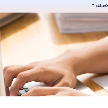
لاصناف