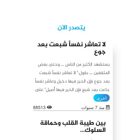
يتصدر الان
لا تعاشر نفساً شبعت بعد
جوع
يستشهد الكثير من الناس ــ وحتى بعض
المثقفين ــ بقول:" لا تعاشر نفساً شبعت
بعد جوع فإن الخير فيها دخيل وعاشر نفساً
جاعت بعد شبع فإن الخير فيها أصيل" على
أنه من أقوال أمير المؤمنين علي (عليه
اخرى
السلام)، كما يستشهدون أيضاً بقولٍ آخر
منذ 7 سنوات
88513
ينسبونه إليه (عليه السلام) لا يبعد عن
بين طيبة القلب وحماقة
الأول من حيث المعنى:"اطلبوا الخير من
السلوك...
بطون شبعت ثم جاعت لأن الخير فيها باق،