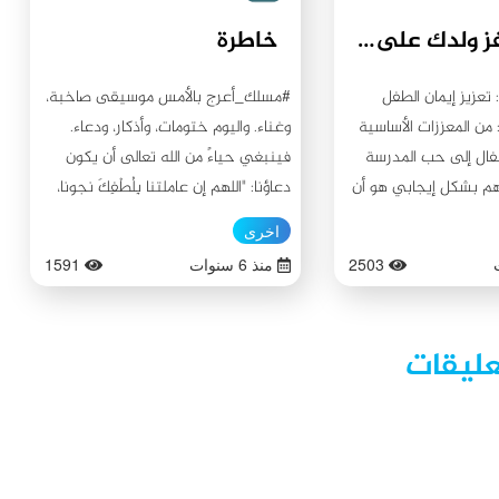
كيف تحفز ولدك على الدراسة؟
خاطرة
 تعزيز إيمان الطفل
#مسلك_أعرج بالأمس موسيقى صاخبة،
من المعززات الأساسية
وغناء. واليوم ختومات، وأذكار، ودعاء.
طفال إلى حب المدرسة
فينبغي حياءً من الله تعالى أن يكون
هم بشكل إيجابي هو أن
دعاؤنا: "اللهم إن عاملتنا بِلُطْفِكَ نجونا،
ربويون بتعريف المدرسة
وإن عاملتنا بِعَدْلِكَ هلكنا".
اخرى
 منها، ليتم تعزيز إيمان
2503
منذ 6 سنوات
1591
 بأسلوب يدفع بالأطفال
درسة أكثر بشكل لا يسبب
لل عند سماعهم باسم
عليقات
بادر في اذهان الأطفال
اسم المدرسة هو القلق
ج والتقييد، وهذا المفهوم
 يخطر في عقل وذهن
وإنما نريد أن يخطر في