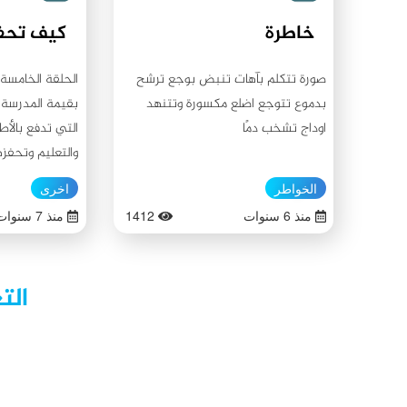
خاطرة
صورة تتكلم بآهات تنبض بوجع ترشح
الحلقة الخامسة:
بدموع تتوجع اضلع مكسورة وتتنهد
بقيمة المدرسة: 
اوداج تشخب دمًا
التي تدفع بالأ
والتعليم وتحفز
يقوم الأهل والت
الخواطر
اخرى
وأهميتها والهدف
منذ 6 سنوات
1412
منذ 7 سنوات
الطفل بالمدرسة
إلى الرغبة بالم
لهم الضجر والم
الت
المدرسة، فما يت
عندما يسمعون ب
والتوتر والانزعا
هو ما لا نريده
الطفل باستمرار 