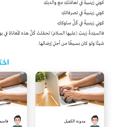
كوني زينبيةً في تعامُلكِ مع والديكِ
كوني زينبيةً في تصرفاتكِ
كوني زينبيةً في كُلِّ سلوككِ
فالسيّدةُ زينبُ (عليها السلام) تحمّلتْ كُلَّ هذه المُعاناة في ي
شيئًا ولو كان بسيطًا من أجلِ إرضائها.
اخت
مدونة الكفيل
قاسم