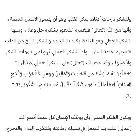
وللشكر درجات أدناها شكر القلب وهو أن يتصور الانسان النعمة،
وأنها من اللّه (تعالى) فيغمره الشعور بشكره جل وعلا ، ويليها
الشكر اللفظي وهو التلفظ بكلمات الحمد والشكر النابع من القلب
لا مجرد لقلقة لسان ، وأما الشكر العملي فهو أعلى درجات الشكر
وأفضلها ، وقد حث الله (تعالى) على الشكر العملي إذ قال : "
يَعْمَلُونَ لَهُ مَا يَشَاءُ مِن مَّحَارِيبَ وَتَمَاثِيلَ وَجِفَانٍ كَالْجَوَابِ وَقُدُورٍ
رَّاسِيَاتٍ ۚ اعْمَلُوا آلَ دَاوُودَ شُكْرًا ۚ وَقَلِيلٌ مِّنْ عِبَادِيَ الشَّكُورُ (13)"
(2).
ويكون الشكر العملي بأن يوظف الإنسان كل نعمة أنعم الله
(تعالى) عليه بها للعمل في سبيله وطاعته وللتقرب اليه ، والتحرج