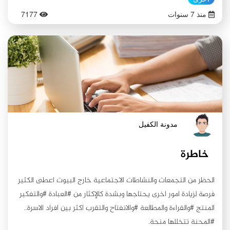
أسبابها وظروفها وواقعها الموضوعي ونتائجها التي لا نستطيع الالمام
منذ 7 سنوات
7177
بها في هذه الأسطر، ورعاية للاختصار سنقف على أهم ما تميز به
الخطاب الحسيني في يوم عاشوراء فقط، لأنه اليوم الذي ترجم
بوضوح كل محطات الخطاب الحسيني وأهدافه. ولعل أول وأهم
مفردات منهج الخطاب الحسيني في يوم عاشوراء هي التوكل على
الله والالتجاء إليه، فقد روي عن الإمام السجاد (عليه السلام) :( لما
أصبحت الخيل تُقبل على الحسين (عليه السلام) رفع يديه وقال :اللهم
أنت ثقتي في كل كرب ، ورجائي في كل شدة ، وأنت لي في كل أمر
نزل بي ثقة وعدة ، كممن كرب يضعف عنه الفؤاد ، وتقلّ فيه الحيلة ،
مدونة الكفيل
ويخذل فيه الصديق ، ويشمت فيه العدو ،أنزلتُه بك وشكوته إليك ،
رغبة مني إليك عمن سواك ، ففرّجته وكشفته ، فأنت ولي كل نعمة ،
خاطرة
وصاحب كل حسنة ، ومنتهى كل رغبة)(1) يتبين من الخطاب الحسيني
في هذا الدعاء أن حركة الإمام الحسين (عليه السلام) مرتبطة بالله
الحظر من التجمعات والنشاطات الاجتماعية خارج البيوت اعطى الكثير
تعالى هدفاً وسلوكا ًوغاية ووسيلة من خلال التوجه والخضوع لله تعالى
فرصة لزيادة امور اخرى يحتاجها وبشدة كالإكثار من #العبادة #والتفكير
والدعاء بنفس الكيفية في حالة السراء والضراء مما تعزِّز من الارتباط
المنتج #والقراءة والمطالعة #والانفتاح والتقرب اكثر بين افراد الاسرة..
بالله تعالى والتسليم المطلق لحكمه وإرادته. وبدأ الخطاب الحسيني
#المحنة تتخللها منحة.
يعلن عن مبادئه في أول مواجهة صبيحة يوم عاشوراء حينما أُوقدتْ