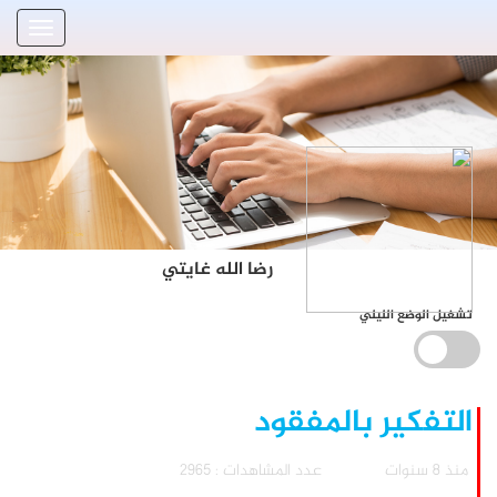
رضا الله غايتي
تشغيل الوضع الليلي
التفكير بالمفقود
منذ 8 سنوات
عدد المشاهدات : 2965