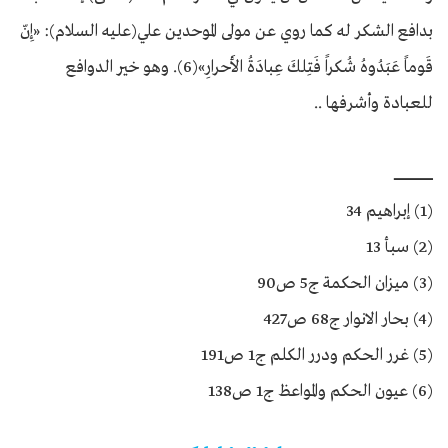
بدافع الشكر له كما روي عن مولى الموحدين علي(عليه السلام): «إِنّ
قَوماً عَبَدُوهُ شُكراً فَتِلكَ عِبادَةُ الأَحرارِ»(6). وهو خير الدوافع
للعبادة وأشرفها ..
ـــــــــــــــــــــــــــــــــــــــ
(1) إبراهيم 34
(2) سبأ 13
(3) ميزان الحكمة ج5 ص90
(4) بحار الانوار ج68 ص427
(5) غرر الحكم ودرر الكلم ج1 ص191
(6) عيون الحكم والمواعظ ج1 ص138