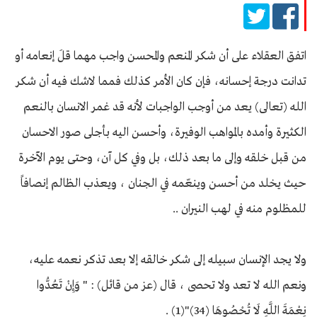
اتفق العقلاء على أن شكر المنعم والمحسن واجب مهما قلَ إنعامه أو
تدانت درجة إحسانه، فإن كان الأمر كذلك فمما لاشك فيه أن شكر
الله (تعالى) يعد من أوجب الواجبات لأنه قد غمر الانسان بالنعم
الكثيرة وأمده بالمواهب الوفيرة، وأحسن اليه بأجلى صور الاحسان
من قبل خلقه وإلى ما بعد ذلك، بل وفي كل آن، وحتى يوم الآخرة
حيث يخلد من أحسن وينعّمه في الجنان ، ويعذب الظالم إنصافاً
للمظلوم منه في لهب النيران ..
ولا يجد الإنسان سبيله إلى شكر خالقه إلا بعد تذكر نعمه عليه،
ونعم الله لا تعد ولا تحصى ، قال (عز من قائل) : " وَإِنْ تَعُدُّوا
نِعْمَةَ اللَّهِ لَا تُحْصُوهَا (34)"(1) .