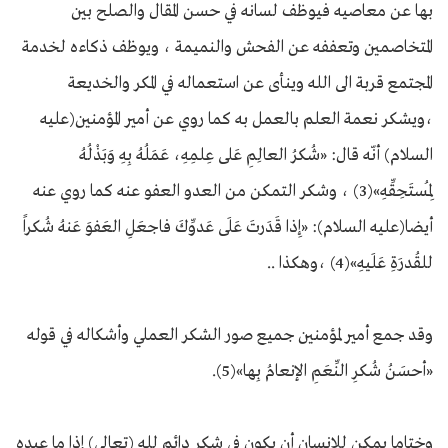
بها عن معاصيه فيوظف لسانه في حسن المقال والصلح بين
المتخاصمين وتعففه عن الفحش والنميمة ، ويوظف ذكاءه لخدمة
المجتمع قربة الى الله وينأى عن استعماله في المكر والخديعة
،ويشكر نعمة العلم بالعمل به كما روي عن أمير المؤمنين(عليه
السلام) أنّه قال: «شُكرُ العالِمِ عَلى عِلمِهِ، عَمَلُهُ بِهِ وَبَذْلُهُ
لِمُستَحِقِّهِ»(3) ، وشكر التمكن من العدو العفو عنه كما روي عنه
أيضا(عليه السلام): «إِذا قَدَرتَ عَلَى عَدوِّكَ فاجعَلِ العَفوَ عَنهُ شُكراً
للقُدرَةِ عَلَيهِ»(4) ،وهكذا ..
وقد جمع أمير لمؤمنين جميع صور الشكر العملي وأشكاله في قوله
«أحسَنُ شُكرِ النِّعَمِ الإنعامُ بِها»(5).
وختاما يمكن للانسان أن يكون في شكر دائم لله (تعالى) إذا ما عبده