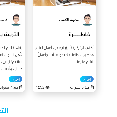
مدونة الكفيل
قاسم
خاطــــرة
أختي الزائرة رفقًا بزينبَ؛ فإنّ أهوالَ الشامِ
بقلم: قاسم المش
قد غيّرتْ حالَها، فلا تكوني أنتِ وأهوالُ
الأهل اسلوب ال
الشامِ عليها..
أبنائهم! أليس ذل
كنا آباء وأمهات 
ذلك أبلغ في التأ
اخرى
اخرى
كلامنا مغايرًا لأف
منذ 5 سنوات
1292
منذ 7 سنوات
بتوجيهاتنا وارشاد
بالأفعال ويقلدون
أمامهم ويرددون ك
الت
يقتبسون كلامنا و