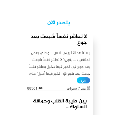
يتصدر الان
لا تعاشر نفساً شبعت بعد
جوع
يستشهد الكثير من الناس ــ وحتى بعض
المثقفين ــ بقول:" لا تعاشر نفساً شبعت
بعد جوع فإن الخير فيها دخيل وعاشر نفساً
جاعت بعد شبع فإن الخير فيها أصيل" على
أنه من أقوال أمير المؤمنين علي (عليه
اخرى
السلام)، كما يستشهدون أيضاً بقولٍ آخر
منذ 7 سنوات
88501
ينسبونه إليه (عليه السلام) لا يبعد عن
بين طيبة القلب وحماقة
الأول من حيث المعنى:"اطلبوا الخير من
السلوك...
بطون شبعت ثم جاعت لأن الخير فيها باق،