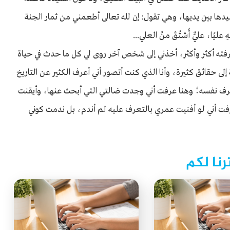
دها بين يديها، وهي تقول: إن ﷲ تعالى أطعمني من ثمار الجنة
ًا، عليٌّ أُشتُقَ منَْ العلي...
رفته أكثر وأكثر، أخذني إلى شخص آخر روى لي كل ما حدث في حياة
ى حقائق كثيرة، وأنا الذي كنت أتصور أني أعرف الكثير عن التاريخ
عرف نفسه؛ وهنا عرفت أني وجدت ضالتي التي أبحث عنها، وأيقنت
فت أني لو أفنيت عمري بالتعرف عليه لم أندم، بل ندمت كوني
رنا لكم