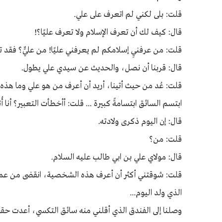
قلت: بلى لكني لم اتعرف على علي.
قال: كيف لك أن تعرف الإسلام ولا تعرف عليًا؟!
قلت: من عرفنيِ إسلامكم لم يعرفني عليًا! من عليٌّ؟ فقد 
قال: قربنا أن نصل، والحديث عن سيدي علي يطول.
قلت: عُد من حيث أتينا، أريد أن أعرف من هو علي وما هذه 
ابتسم السائق ابتسامةً كبيرة ... قلت: أأخطأت التعبير؟ أنا أ
قال: إن اليوم ذكرى ولادته.
قلت: من؟
قال: مولاي علي بن ابي طالب عليه السلام.
قلت: شوقتني أكثر أن أعرف هذه الشخصية، انقضى من عمري ال
الذي ولد اليوم...
وصلنا إلى الفندق الذي أقلني منه سائق التكسي، أعدت حقا