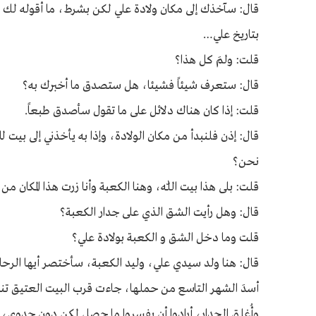
قال: سآخذك إلى مكان ولادة علي لكن بشرط، ما أقوله لك لا 
بتاريخ علي…
قلت: ولمَ كل هذا؟
قال: ستعرف شيئاً فشيئا، هل ستصدق ما أخبرك به؟
قلت: إذا كان هناك دلائل على ما تقول سأصدق طبعاً.
قال: إذن فلنبدأ من مكان الولادة، وإذا به يأخذني إلى بيت
نحن؟
قلت: بلى هذا بيت اللّٰه، وهنا الكعبة وأنا زرت هذا المكان م
قال: وهل رأيت الشق الذي على جدار الكعبة؟
قلت وما دخل الشق و الكعبة بولادة علي؟
قال: هنا ولد سيدي علي، وليد الكعبة، سأختصر أيها الرحا
أسدَ الشهر التاسع من حملها، جاءت قرب البيت العتيق تناج
وأُغلق الجدار، أرادوا أن يفسروا ما حصل لكن دون جدوى،