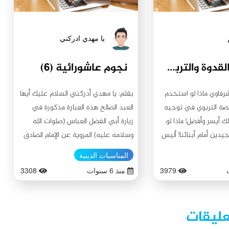
يا مهدي ادركني
التربية بالقدوة والتربية بالقصة
نجوم عاشورائية (6)
رفاوي ماذا لو استخدم
بقلم: يا مهدي أدركني السلام عليك أيها
قصة التربوي في توجيه
العبد الصالح هذه العبارة مذكورة في
ك أيسر وأفضل! ماذا لو
زيارة أبي الفضل العباس (صلوات الله
جيدين أمام أبنائنا! أليس
وسلامه عليه) المروية عن الإمام الصادق
ثير عليهم؟ وماذا لو كان
(صلوات الله وسلامه عليه)، وهذا يعني
المناسبات الدينية
عالنا، هل يتأثر أبناؤنا
أن الإمام الصادق (عليه السلام) أطلق هذا
3979
منذ 6 سنوات
3308
اتنا بعد؟ الأبناء يتأثرون
اللقب على عمه العباس (عليه السلام).
 الأعمال التي نقوم بها
فما هي مميزات هذا اللقب؟ ولماذا الإمام
لماتنا وعباراتنا فهم
الصادق (عليه السلام) وهو الإمام
عليقات
أفعالنا، أما توجيهاتنا
المعصوم اختار هذا اللقب، فما هو وجه