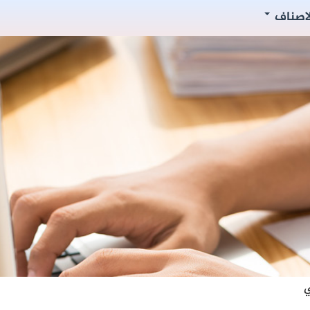
لاصناف
ي