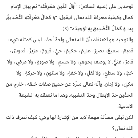
الموحدين علي (عليه السلام): "أَوَّلُ الدِّينِ مَعْرِفَتُه" ثم يبيّن الإمام
كمال وكيفية معرفة الله تعالى فيقول: "وَ كَمَالُ مَعْرِفَتِهِ التَّصْدِيقُ
بِهِ، وَ كَمَالُ التَّصْدِيقِ بِهِ تَوْحِيدُه" (3).
والتوحيد هو الاعتقاد بأنّ الله تعالى واحدٌ أحدٌ، ليس كمثله شيء،
قديمٌ، سميعٌ، بصيرٌ، عليمٌ، حكيمٌ، حيٌّ، قيومٌ، عزيزٌ، قدوسٌ،
قادرٌ، غنيٌّ. لا يوصف بجوهرٍ، ولا جسمٍ، ولا صورةٍ، ولا عرضٍ، ولا
خطٍ، ولا سطحٍ، ولا ثقلٍ، ولا خفةٍ، ولا سكونٍ، ولا حركةٍ، ولا
مكاٍن، ولا زمان. وأنّه تعالى منزّه عن جميع صفات خلقه، خارج من
الحدَّين حدّ الإبطال وحدّ التشبيه. وهذا ما تعتقد به الشيعة
الامامية.
لكن تبقى مسألة مهمة لابد من الإشارة لها وهي: كيف نعرف ذات
الله تعالى؟