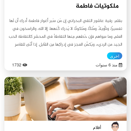
ملكوتيات فاطمة
بقلم: رقية عاشور التقي البحراني إن مَن سَبر أغوار فاطمة أدرك أن لَها
تفسيرًا، وتأويلًا، ومُلكًا، ومَلكوتًا، لا يَدرك كُنهها، إلا الله، والراسخون في
العلمِ، وما سِواهم فإن حَظهم مِنها التقاطةٌ في المحشرِ كالتقاطة الحب
الجيد من الرديء، ويَكمُن العجز في إدراكِها مِن القَابل. إذا أنّى للقاصرِ
إدراك الكامل؟! وكيف لا؟! وهي المعصومة التي يرضى اللهُ لرضاها،
اخرى
ويغضب لغضبها، وهي الحجة على سائر الحجج -ما خلا مَن روحه
منذ 6 سنوات
1732
فاطمة التي بين جنبيه، وكفؤها- وهي مَن كانت شرطًا لتكاملِ الأنبياء
فإنه «ما تكاملت نبوة نبي حتى أقر بفضلها ومحبتها، وهي الصديقة
الكبرى، وعلى معرفتها دارت القرون الأولى». عجزٌ في المعرفةِ يُقابِلهُ
معرِفَة تامة، وكمال كذلك، منطلقه خِلقة نورانية وفكرية تجسدت
أقوالًا، وأفعالًا من فاطمة، حيرت العالم، فكانت السببَ المتصل بين
السماء، والأرض، والعلة الغائية لكل الموجودات، فصارت آية للطهرِ، وليلة
القدر، والعقلَ كُله. عقلٌ عرف الحق تعالى، فاستتبعه كل شيء مِنه
وإليه، حمدًا لله على نعمائِه، وشكرًا للمنعم على ما أنعم من نعم
أقلام