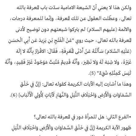
ولكن هذا لا يعني أنّ الشيعة الامامية سدّت باب المعرفة بالله
تعالى، وعطّلت العقول عن تلك المعرفة، وإنّما للمعرفة درجات،
والائمة (عليهم السلام) لم يتركوا شيعتهم دون توضيح لأدنى
المعرفة بالله تعالى، حيث روي "عَنْ الْفَتْحِ بْنِ يَزِيدَ عَن أَبِي الْحَسَنِ
(عَلَيْهِ السَّلام) سَأَلْتُهُ عَنْ أَدْنَى الْمَعْرِفَةِ، فَقَالَ: الاقْرَارُ بِأَنَّهُ لا إِلَهَ
غَيْرُهُ، ولا شِبْهَ لَهُ وَلا نَظِيرَ، وأَنَّهُ قَدِيمٌ مُثْبَتٌ مَوْجُودٌ غَيْرُ فَقِيدٍ، وأَنَّهُ
لَيْسَ كَمِثْلِهِ شَيْ‏ءٌ" (5).
وهذا ما أشارت إليه الآيات الكريمة كقوله تعالى: {إِنَّ فِي خَلْقِ
السَّمَاوَاتِ وَالْأَرْضِ وَاخْتِلَافِ اللَّيْلِ وَالنَّهَارِ لَآيَاتٍ لِأُولِي الْأَلْبَاب} (6).
•الفرع الثاني: هل للمرأة دور في المعرفة بالله تعالى؟
ظهور الآية الكريمة {إِنَّ فِي خَلْقِ السَّمَاوَاتِ وَالْأَرْضِ وَاخْتِلَافِ اللَّيْلِ