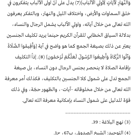
وَالنَّهَارِ لَآيَاتٍ لِأُولِي الْأَلْبَاب}(7) يدل على أنّ اولى الألباب يتفكرون في
خلق السماوات والأرض، واختلاف الليل والنهار، وبالتفكر يعرفون
الله تعالى من خلال آياته، واولي الألباب يشمل الرجال والنساء،
بدلالة السياق الخطابي للقرآن الكريم حينما يريد تكليف الجنسين
يعبّر عن ذلك بصيغة الجمع كما هو واضح في آية {وَأَقِيمُوا الصَّلَاةَ
وَآتُوا الزَّكَاةَ وَأَطِيعُوا الرَّسُولَ لَعَلَّكُمْ تُرْحَمُون} (8). إذاً التكليف
بإقامة الصلاة لا ينحصر بجنس الرجال دون النساء، بل صيغة
الجمع تدل على شمول كلا الجنسين بالتكليف، فكذلك أمر معرفة
الله تعالى من خلال مخلوقاته –آيات-، والظهور حجّة، وفي ذلك
قوّة للدليل على شمول النساء بإمكانية معرفة الله تعالى.
________________________
(3) نهج البلاغة : 39.
(4) التوحيد: الشيخ الصدوق، ب67، ح1.