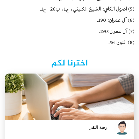
(5) اصول الكافي: الشيخ الكليني، ج1، ب26، ح1.
(6) آل عمران: 190.
(7) آل عمران:190.
(8) النور: 56.
اخترنا لكم
رقية التقي