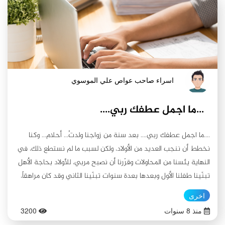
اسراء صاحب عواص علي الموسوي
...ما اجمل عطفك ربي....
....ما اجمل عطفك ربي.... بعد سنة من زواجنا ولدتُ... أحلام... وكنا
نخطط أن ننجب العديد من الأولاد، ولكن لسبب ما لم نستطع ذلك، في
النهاية يئسنا من المحاولات وقرّرنا أن نصبح مربي، للأولاد بحاجة الأهل
تبنّينا طفلنا الأول وبعدها بعدة سنوات تبنّينا الثاني وقد كان مراهقاً،
وتفاجئنا جداً حين علمنا بحملي صلّينا لعشر سنوات وكان طفلنا أمير
اخرى
استجابة لصلواتنا، وعند عيد مولده الأول جلسنا لناكل مال رأسه إلى
منذ 8 سنوات
3200
الجانب وعندما أردت أن أرفعه صرخ تأكدنا أننا بحاجة إلى أن نأخذه إلى