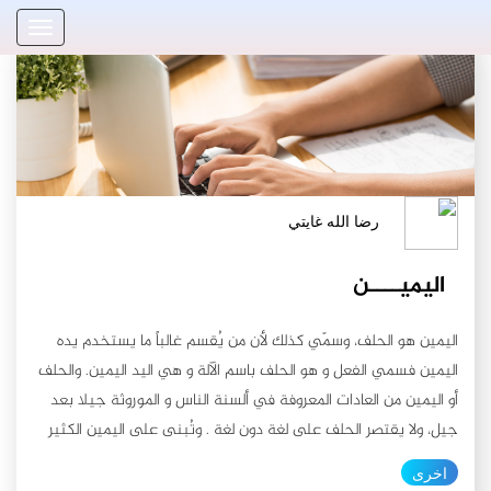
رضا الله غايتي
اليميــــن
اليمين هو الحلف، وسمّي كذلك لأن من يُقسم غالباً ما يستخدم يده اليمين فسمي الفعل و هو الحلف باسم الآلة و هي اليد اليمين. والحلف أو اليمين من العادات المعروفة في ألسنة الناس و الموروثة جيلا بعد جيل، ولا يقتصر الحلف على لغة دون لغة . وتُبنى على اليمين الكثير من الأمور كدفع التهمة والحكم ببراءة الشخص مثلا. ويُركن إليه في موارد متفرقة كتطييب النفس وتأييد الخبر وما شابه. ولأهمية اليمين في الفصل في النزاعات فقد اعتنت بأمره القوانين المدنية، ولم تقصر استخدامها على ذلك وحسب، بل وأعطتها وجهة قانونية في بعض الموارد كحلف الرؤساء والوزراء والنواب بل وسائر الوظائف والمهن الأخرى كالطب والمحاماة وغيرها عند تقلد المناصب الهامة في الدولة. و أما الشريعة المقدسة فقد اهتمت به كثيراً، وقد وردت في تشريعه وبيان ماهيته وأحكامه الآيات الكريمة والروايات الشريفة. ولابد في اليمين من القصد وعقد العزم عليه لأن الأعمال بالنيات أولاً ولقوله (عز من قائل): " لاَ يُؤَاخِذُكُمُ اللّهُ بِاللَّغْوِ فِي أَيْمَانِكُمْ وَلَكِن يُؤَاخِذُكُمْ بِمَا كَسَبَتْ قُلُوبُكُمْ وَاللّهُ غَفُورٌ حَلِيمٌ " (1) , ولما روي عن أبي الحسن الرضا (عليه السلام) قال (الراوي): "سألته عن رجل حلف وضميره على غير ما حلف، قال: اليمين على الضمير" (2). وعليه فإذا تلفّظ شخص بلفظ اليمين دون قصد مسبق ودون وعي كاف، لم يكن ملزماً بتنفيذه… أقســــام اليميـــن: وقد اعتنى الإسلام بشأن اليمين اعتناءً خاصاً فشرع له تشريعاً خاصاً وسنّ للحنث ببعض أقسامه كفارة إذا كان القسم بالذات المقدسة خاصة؛ وذلك لرعاية حرمة المقام الربوبي، وأنواع اليمين هي : الأول: اليمين الغموس، وسمّي بهذا الإسم لأنه يغمس صاحبه بالنار ، و هو الحلف بالله (تعالى) كاذباً على أحداث ووقائع قد وقعت في الماضي . و من أقسامه شهادة الزور إن كانت مقترنة بالحلف، ويترتب على هذا الحلف الإثم فقط ولا كفارة فيه . الثاني : يمين المنعقد ، و هو الحلف على عدم فعل شيء معين، ويشترط في هذا الشيء أن يكون راجحاً عقلاً وشرعاً، وإذا حنث المكلف به -أي فعل ما حلف الامتناع عنه أو امتنع عما حلف القيام به- ثبتت عليه الكفارة والإثم معاً . الثالث : يمين المناشدة: وهو أن يحلف المكلف على قيام غيره بفعل، كأن يحلف على أن يدخل صديقه داره، أو أن يأكل من طعامه وشرابه، ولا يترتب على تخلف المقسوم عليه عن موضوع القسم أثم ولا كفارة لا عليه ولا على الحالف، وإن كان يستحب للمقسوم عليه الاستجابة والبر بقسم أخيه المؤمن، ويعتبر هذا النوع من اليمين من أكثر أنواع اليمين تداولاً بين الناس. الرابع : يمين اللغو: وهو اليمين الشائع بين الناس، كأن يقول الحالف به: والله ذهبت إلى المدرسة ، أو كأن يجيب من يسأله هل امتحنت؟ فيقول: والله إمتحنت ولكن يشترط فيه أن لا يكون بقصد اليمين، ولا كفارة على هذا اليمين، نعم يترتب عليه الإثم إن كان مخالفاً للواقع من باب الكذب. الأيمان المنهي عنها: نهى الدين الاسلامي المسلمين عن استخدام اليمين بالله (سبحانه) و ذلك توقيراً لله (جل شأنه)، إذ قال (سبحانه) : " وَلاَ تَجْعَلُواْ اللّهَ عُرْضَةً لإيمانكُمْ أَن تَبَرُّوا وَتَتَّقُواْ وَتُصْلِحُواْ بَيْنَ النَّاسِ وَاللّهُ سَمِيعٌ عَلِيمٌ "(3). ولايُفهم من سياق الآية الكريمة بالإضافة إلى سبب نزولها أن النهي مطلقٌ بل هو مختصٌ في: إولاً: اليمين الكاذبة سواء كانت في المحاكم لغرض الحكم في الدعاوى أو خارجها فقد روي عن الرسول الأكرم (صلى الله عليه وآله) إنه قال: " اليمين الفاجرة تخرب الديار وتقصر الأعمار "(4) ، وعنه (صلى الله عليه وآله) أيضاً : " من حلف يمينا كاذبة ليقطع بها مال امرئ مسلم لقي الله وهو عليه غضبان "(5) ثانياً: ما كان مرجوحاً من الأمور، ولم يكن فيه بر أو تقوى أو إصلاح، كإن يحلف الزوج بعدم مقاربة زوجته، حيث يجب عليه نكث يمينه وإعطاء الكفارة والعودة إليها أو الطلاق، ويسمى هذا الحلف بالإيلاء، أو كالحلف على قطيعة رحم فقد سُئل الإمام (عليه السلام) عن امرأة جعلت مالها هدياً، وكل مملوك لها حراً، إن كلمت اختها أبداً؟ فقال (عليه السلام): "تكلمها وليس هذا بشيء، انما هذا وأشباهه من خطوات الشيطان" (6) ثالثاً: التألي على الله (تعالى)، فقد روي عن رسول الله (صلى الله عليه و آله): " أن رجلا قال يوما : والله لا يغفر الله لفلان . قال الله (عز وجل) : من ذا الذي تألى على أن لا أغفر لفلان ؟.. فإني غفرت لفلان ، وأحبطت عمل المتألي بقوله : لا يغفر الله لفلان "(7). رابعاً: كما ورد النهي عن اليمين (بغير ضرورة) ، كما روي عن الامام الصادق (عليه السلام) أنه قال: " لو حلف الرجل أن لا يحك أنفه بالحائط، لابتلاه الله حتى يحك أنفه بالحائط" (8) خامساً: وردت أحاديث في النهي عن اليمين صادقاً بالله إلاّ لضرورة كما روي عن الامام الصادق (عليه السلام)، أنه قال: "من حلف بالله كاذباً كفر، ومن حلف بالله صادقاً أثم، إن الله يقول: { وَلاَ تَجْعَلُواْ اللّهَ عُرْضَةً لأَيْمَانِكُمْ } ". (9) *أهم الشبهات في باب اليمين والقسم: وإتماماً للفائدة لا بد من التعرض إلى أهم الشبهات التي طرحت في موضوع اليمين و توضيح مفادها والرد عليها، حيث يتهم البعض من يحلف بغير الله (تعالى) بالشرك بالله (جل جلاله) مستنداً في حكمه هذا الى أمرين: الأمر الأول: إن الحلف بغير الله (تعالى) شركٌ به (عز و جل) ؛ لأن اليمين بغير الله (تعالى) إعظاماً للمُقسَم به و إجلالاً لأمره لابتناء معنى القسم على ذلك، وبالتالي ففيه نوع خضوع و عبادة له و هو شرك بالله (عز وجل) و قبل الرد على هذه الشبهة لا بد من توضيح حقيقة و هي إن اليمين الشرعي الذي له آثار شرعية في باب اليمين أو القضاء لا ينعقد بغير الله (سبحانه) كما هو مفصل في الفقه، وعليه ليس كلامنا فيه، وإنما كلامنا عن مطلق القسم بغيره (جل شأنه)، وللرد نقول: أولاً: إن التعظيم له درجات، فالمؤمن ينبغي عليه أن يعظم والديه ويجلهما، كما ينبغي عليه تعظيم معلمه وتعظيم الصالحين وتعظيم الأئمة والأنبياء (عليهم السلام) وأعلى درجات التعظيم التي لا يدانيها تعظيم مطلقاً هو تعظيم الربوبية المستقلة التي يستغني بها الرب عما سواه، وعليه فكل تعظيم لمخلوق لا يصل إلى هذه الدرجة الأخيرة الرفيعة هي جائزة طالما كانت تناسب شأنيته، وبالتالي فليس كل إعظام هو شرك بالله (تعالى). الثاني: إن الله (عز وجل) قد أقسم بكثير من خلقه كالسماء والأرض والشمس والقمر والكنس الخنس من الكواكب وبالنجم إذا هوى، و أقسم بالجبل والبحر والتين والزيتون والفرس وأقسم بالليل والنهار والصبح والشفق والعصر والضحى ويوم القيامة، وأقسم بالنفس، وأقسم بالكتاب والقرآن العظيم وحياة النبي (صلى الله عليه وآله وسلم) وبالملائكة إلى غير ذلك في آيات كثيرة، ولا يخلو قسم من إعظام، فإن كان إعظام المقسوم به شركاً لكان كلامه (سبحانه) أولى بالتحرز منه وأحرى برعايته. الثالث: إن الله (تعالى) قد عظّم أموراً كثيرة في كلامه كالقرآن الكريم والعرش وخلق النبي (صلى الله عليه وآله وسلم) قال تعالى: "و القرآن العظيم"(10) ، وقال: "وهو رب العرش العظيم" (11)، وقال : " و إنك لعلى خلق عظيم" (12). بل و جعل للمؤمنين حقوقا على نفسه (سبحانه و تعالى) و عظمها واحترمها، قال (تعالى): "وكان حقا علينا نصر المؤمنين"(13)، فما المانع من أن نعظمها نحن و نجري على ما جرى عليه كلامه في مطلق القسم. الأمر الثاني: إن الإقسام بحق النبي (صلى الله عليه وآله وسلم) و سائر الأولياء (عليهم السلام) يعد من الشرك بالله (تعالى) لسببين هما : السبب الأول: لأنه بمثابة إعطاء سلطة غيبية للمقسوم بهم على الله (تعالى) . و للرد على خصوص هذا السبب من الشبهة نقول : مما لا شك فيه أن إسناد السلطة الغيبية المستقلة عن الله (تعالى) إلى مخلوق من المخلوقات مهما عظم شأنه وإرتفعت مكانته لا يذعن بها مسلم موحد لله (تعالى) مؤمن بكتابه، وأما مطلق السلطة غير المادية التي لا تتم إلا بإذن الله فما الدليل على امتناع اتصاف بعض عباد الله بها كأوليائه مثلا. وقد نص القرآن الكريم على أن الله (تعالى) قد أسند فعلاً الكثير من السلطات الغيبية إلى الملائكة، كما في قوله (تعالى) : "حتى إذا جاء أحدكم الموت توفته رسلنا وهم لا يفرطون"(14) ، وقال أيضاً: " قل يتوفاكم ملك الموت"(15) ، بل وأسند أمر التدبير الى بعض الملائكة إذ قال : " والنازعات غرقا، والناشطات نشطا، والسابحات سبحا، فالسابقات سبقا، فالمدبرات أمرا "(16). و لم يقتصر الله (تعالى) في إعطاء السلطة الغيبية إلى الملائكة فقط بل وحتى إلى إبليس إذ قال (جل شأنه): "إنه يراكم هو وقبيله من حيث لاترونهم إنا جعلنا الشياطين أولياء للذين لا يؤمنون"(17). ثم إن كانت الآثار المادية ثابتة لغير الله (تعالى) بإذنه فما الفرق بينها وبين الآثار غير المادية؟ فإن كان إثبات التأثير لغير الله ممنوعاً فلا فرق بعدئذ بين الأثر المادي وغيره، وإن كان جائزاً بإذن الله (عز وجل) جاز كل منهما بلا فرق. السبب الثاني : إنَّ المحلوف به يجب أن يكون أعظم من المحلُوف عليه، فلازم الحلف بالمخلوق على اللّه كونه أعظم من اللّه. و للرد على السبب الثاني نقول : أولاً : إنما يقسم المسلمون بشيء على اللّه (تعالى) لكون المقسوم به مُحترماً عند اللّه ومقبول الشفاعة والدعاء عنده، ولا يعني فيه إطلاقاً كونه أعظم من المقسوم عليه. ومن أطلق هذه الشبهة لم يفرق بين كون المقسوم به أكرم عند اللّه وبين كونه أعظم من اللّه. ثانياً : قد ورد في الصحاح والمسانيد طائفة من الروايات تضمنت القسم على الله (تعالى) بالنبي الأكرم (صلى الله عليه و آله) كما في : أ ـ ما رواه أبو سعيد الخدري قال: قال رسول اللّه ( صلّى الله عليه وآله وسلم ) : «من خَرَج رجلٌ من بيته إلى الصلاة، فقال: اللهم إنّي أسألك بحقّ السائلين عليك وحقّ ممشاي ...» (18). ب ـ ما رواه البيهقي عن عمر بن الخطاب قال: قال رسول اللّه ( صلّى الله عليه وآله وسلم ) : «لمّا اقترف آدم الخطيئة قال: يا ربّ أسألك بحقّ محمّد إلاّ ما غفرت لي...»(19). *إحذروا كثرة الحلف: كثيرٌ من هم يقسمون على كل صغيرة وكبيرة في شؤون حياتهم، وكثرة الحلف والأقسام في كل أمر صَغُر شأنه أم عَظُم إذا دل على شيء إنما يدل على عدم احترام الحالف شيئاً مما يقسم به، وإذا كان حلفه بالله (تعالى) فهو لا يستشعر عظمة الله (جل جلاله) مهما كانت الأسباب، وقد حذّر الإمام الحسين (عليه السلام): عن كثرة الأقسام موضحاً الاسباب الداعية إلى ذلك حيث قال: "احذروا كثرة الحلف فإنه يحلف الرجل لخلال أربع: إما لمهانة يجدها في نفسه تحثه على الضراعة إلى تصديق الناس إياه، وإما لعي في المنطق فيتخذ الإيمان حشوا وصلة لكلامه، وإما لتهمة عرفها من الناس له فيرى أنهم لا يقبلون قوله إلا باليمين، وإما لإرساله لسانه من غير تثبيت "(20) و قد نهى الله (تعالى) عن أن يكون المسلم حلّافاً، قال (تعالى): " وَلَا تُطِعْ كُلَّ حَلَّافٍ مَهِينٍ (10) هَمَّازٍ مَشَّاءٍ بِنَمِيمٍ (11) مَنَّاعٍ لِلْخَيْرِ مُعْتَدٍ أَثِيمٍ (12) عُتُلٍّ بَعْدَ ذَلِكَ زَنِيمٍ (13) " (21) . والحلّاف صيغة مبالغة من الحلف أي كثير الحلف، وغالباً ما لا يتسم هذا النموذج بسمة الصدق، ولذا فهو يحاول أن يطمئن من حوله بصدق حديثه من خلال توكيده بالحلف والقسم، ومن لا يتسم بالصدق فهو بلا شك مُهان و مُحتقر في نظر نفسه وفي نظر من حوله لذا وصفه (عز و جل) بـالــ" مهين " من ( المهانة ) و تعني الحقارة والضعة. ــــــــــــــــــــــــــــــــــــــــــــــــــــ (1) البقرة 225 (2) وسائل الشيعة، ج16، ص179 (3) البقرة224 (4) عوالي اللآلي ج1 ص88 (5) المصدر السابق (6) مستدرك الوسائل ص43، ح6. (7) ثواب الاعمال ج10 ص15 (8) مستدرك الوسائل ج16 ص35و36 (9) ثواب الاعمال ج10 ص15 (10) الحجر 87 (11) ن 4 (12) التوبة 192 (13) الروم 47 (14) الأنعام 61 (15) السجدة 11 (16) النازعات 5 (17) الأعراف 27 (18) سنن ابن ماجة 1: 256، الحديث : 778 (19) مستدرك
اخرى