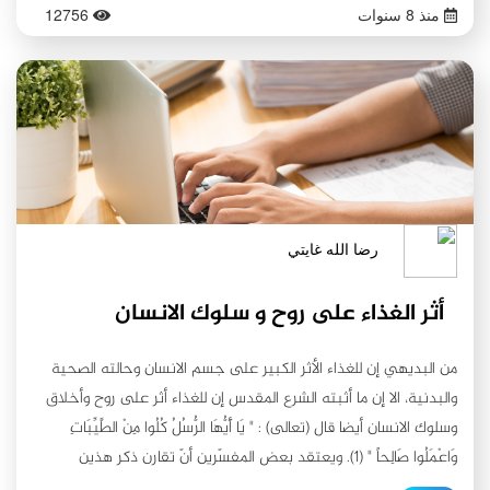
منذ 8 سنوات
12756
رضا الله غايتي
أثر الغذاء على روح و سلوك الانسان
من البديهي إن للغذاء الأثر الكبير على جسم الانسان وحالته الصحية
والبدنية، الا إن ما أثبته الشرع المقدس إن للغذاء أثر على روح وأخلاق
وسلوك الانسان أيضا قال (تعالى) : " يَا أَيُّهَا الرُّسُلُ كُلُوا مِنْ الطَّيِّبَاتِ
وَاعْمَلُوا صَالِحاً " (1). ويعتقد بعض المفسّرين أنّ تقارن ذكر هذين
الأمرين: وهما : ( أكل الطّيبات و العمل الصالح )، هو خير دليل على وثاقة