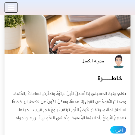
مدونة الكفيل
خاطــــرة
بقلم: رقية الحسيني إذا أسدلَ اللّيلُ سِترَهُ، وتدثّرتِ الساعاتُ بالعُتمة،
وصمتتِ الأفواهُ عن القولِ إلا همسًا، وسكنَ الكُونُ عن الاضطرابِ خاضعًا
لسُلطةِ الظّلام، وتاقتِ الأرضُ للنُورِ ترتقبُ بلُوغَ فجرٍ قريب... حينها...
تهمهِمُ الأرواحُ بِأحاديثِها المُبهمة، وتُفشي للنفُوسِ أسرارَها ونجواها،
تلتمسُ من الجوارحِ رأفةً وإشفاقًا؛ علّها تحمِلُ بعضَ أثقالِها أو تُخفِّفُ
اخرى
عنها جُزءًا من لواعجِها وأشجانِها.. ترقُّ العينُ لحالِ الرّوحِ فتُفرغُ عنها