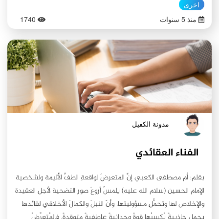
اخرى
الدهور.. وحبك يروي عطشَ الأرواحِ، ونهجُك القويمُ ينصعُ بياضًا، يجذبُ
منذ 5 سنوات
1740
القلوبَ لحُبِّ المعبود..
مدونة الكفيل
الفناء العقائدي
بقلم: أم مصطفى الكعبي إنَّ المتعرضَ لواقعةِ الطفِّ الأليمة ولشخصية
الإمام الحسين (سلام الله عليه) يلمسُ أروعَ صورِ التضحية لأجل العقيدة
والإخلاص لها وتحمُّلِ مسؤوليتها، وأنّ النبلَ والكمالَ الأخلاقي لقائدها
يحمل جاذبيةً يُكسِبُها قوةً وجدانيةً عاطفيةً متوقدةً. فالمُتعرِّضُ