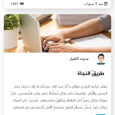
منذ 5 سنوات
1441
الفائضَ من آلامِها دموعًا لا تُرىُ، ويُرسِلُ القلبُ حرَّ نيرانِه تنهُدًا، تحملُهُ
الأنفاسُ إلى حيث لا يعلم .. تسمو الرّوحُ خلفَ ضباباتِ الدُجى، تبعثُ
للسّماءِ مُناجاتها، مخاوفَها، وآمالَها، كُلّ ما بِها من سرورٍ وشقاء، تحملُها
الأنسامُ الرّقيقةُ رسائلَ سماويةً تعلو في الأُفقِ، تنتظرُ استجابةً من ربٍّ
رحيم.
مدونة الكفيل
طريقُ النجاة
بقلم: تركية الزيادي مولاي يا أبا عبد الله، جراحُك ما زالت تنزفُ رغمَ
السنين والأيام.. والسيفُ ذاته مازال مُسلَّطًا على رقابِ المُصلحين.. لكنَّ
صوتَك مازالَ يصمُّ آذانَ الطغاةِ، ويُقلِقُ مضاجعهم.. فمُجرّدُ ذكرِ اسمِك
بركانٌ يثورُ، يُدمِّرُ، يُحطِّمُ الغرور، وينسجُ الأملَ بأحرفٍ من نور للمصلح
المهدي، سراجٌ يُضيء، منارٌ للعقول، وطريقُ هدى ونورٍ في دياجي